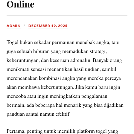
Online
ADMIN
DECEMBER 19, 2025
Togel bukan sekadar permainan menebak angka, tapi
juga sebuah hiburan yang memadukan strategi,
keberuntungan, dan keseruan adrenalin. Banyak orang
menikmati sensasi menantikan hasil undian, sambil
merencanakan kombinasi angka yang mereka percaya
akan membawa keberuntungan. Jika kamu baru ingin
mencoba atau ingin meningkatkan pengalaman
bermain, ada beberapa hal menarik yang bisa dijadikan
panduan santai namun efektif.
Pertama, penting untuk memilih platform togel yang