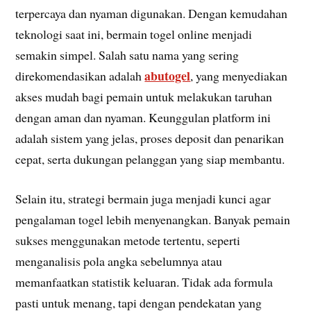
terpercaya dan nyaman digunakan. Dengan kemudahan
teknologi saat ini, bermain togel online menjadi
semakin simpel. Salah satu nama yang sering
abutogel
direkomendasikan adalah
, yang menyediakan
akses mudah bagi pemain untuk melakukan taruhan
dengan aman dan nyaman. Keunggulan platform ini
adalah sistem yang jelas, proses deposit dan penarikan
cepat, serta dukungan pelanggan yang siap membantu.
Selain itu, strategi bermain juga menjadi kunci agar
pengalaman togel lebih menyenangkan. Banyak pemain
sukses menggunakan metode tertentu, seperti
menganalisis pola angka sebelumnya atau
memanfaatkan statistik keluaran. Tidak ada formula
pasti untuk menang, tapi dengan pendekatan yang