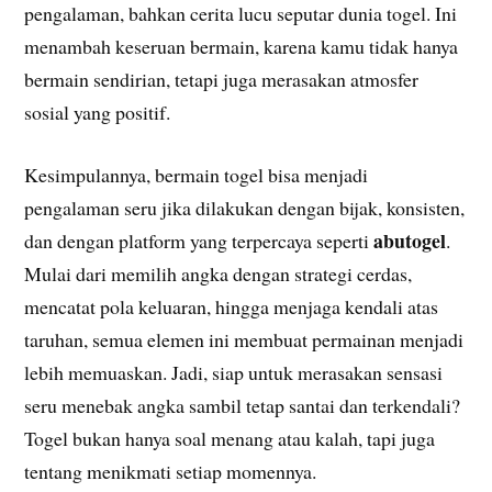
pengalaman, bahkan cerita lucu seputar dunia togel. Ini
menambah keseruan bermain, karena kamu tidak hanya
bermain sendirian, tetapi juga merasakan atmosfer
sosial yang positif.
Kesimpulannya, bermain togel bisa menjadi
pengalaman seru jika dilakukan dengan bijak, konsisten,
abutogel
dan dengan platform yang terpercaya seperti
.
Mulai dari memilih angka dengan strategi cerdas,
mencatat pola keluaran, hingga menjaga kendali atas
taruhan, semua elemen ini membuat permainan menjadi
lebih memuaskan. Jadi, siap untuk merasakan sensasi
seru menebak angka sambil tetap santai dan terkendali?
Togel bukan hanya soal menang atau kalah, tapi juga
tentang menikmati setiap momennya.