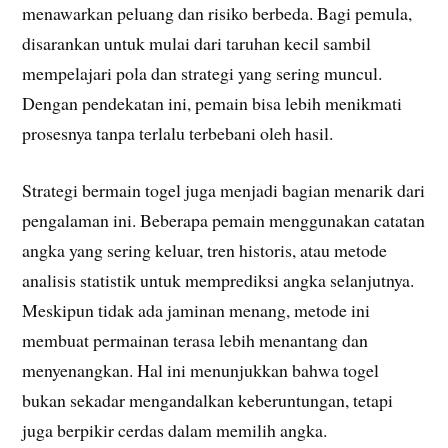
menawarkan peluang dan risiko berbeda. Bagi pemula,
disarankan untuk mulai dari taruhan kecil sambil
mempelajari pola dan strategi yang sering muncul.
Dengan pendekatan ini, pemain bisa lebih menikmati
prosesnya tanpa terlalu terbebani oleh hasil.
Strategi bermain togel juga menjadi bagian menarik dari
pengalaman ini. Beberapa pemain menggunakan catatan
angka yang sering keluar, tren historis, atau metode
analisis statistik untuk memprediksi angka selanjutnya.
Meskipun tidak ada jaminan menang, metode ini
membuat permainan terasa lebih menantang dan
menyenangkan. Hal ini menunjukkan bahwa togel
bukan sekadar mengandalkan keberuntungan, tetapi
juga berpikir cerdas dalam memilih angka.