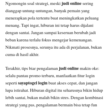
judi online
Ngomongin soal strategi, meski
sering
dianggap untung-untungan, banyak pemain yang
menerapkan pola tertentu buat meningkatkan peluang
menang. Tapi ingat, hiburan ini tetap harus dijalani
dengan santai. Jangan sampai keseruan berubah jadi
beban karena terlalu fokus mengejar kemenangan.
Nikmati prosesnya, serunya itu ada di perjalanan, bukan
cuma di hasil akhir.
judi online
Terakhir, tips biar pengalaman
makin oke:
selalu pantau promo terbaru, manfaatkan fitur login
sayaptogel login
seperti
buat akses cepat, dan jangan
lupa istirahat. Hiburan digital itu seharusnya bikin hidup
lebih santai, bukan malah bikin stres. Dengan kombinasi
strategi yang pas, pengalaman bermain bisa tetap fun