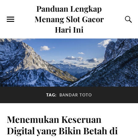
Panduan Lengkap
Menang Slot Gacor
Hari Ini
TAG:
BANDAR TOTO
Menemukan Keseruan
Digital yang Bikin Betah di