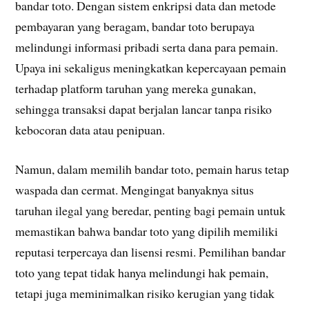
bandar toto. Dengan sistem enkripsi data dan metode
pembayaran yang beragam, bandar toto berupaya
melindungi informasi pribadi serta dana para pemain.
Upaya ini sekaligus meningkatkan kepercayaan pemain
terhadap platform taruhan yang mereka gunakan,
sehingga transaksi dapat berjalan lancar tanpa risiko
kebocoran data atau penipuan.
Namun, dalam memilih bandar toto, pemain harus tetap
waspada dan cermat. Mengingat banyaknya situs
taruhan ilegal yang beredar, penting bagi pemain untuk
memastikan bahwa bandar toto yang dipilih memiliki
reputasi terpercaya dan lisensi resmi. Pemilihan bandar
toto yang tepat tidak hanya melindungi hak pemain,
tetapi juga meminimalkan risiko kerugian yang tidak