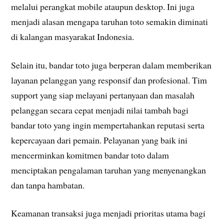
melalui perangkat mobile ataupun desktop. Ini juga
menjadi alasan mengapa taruhan toto semakin diminati
di kalangan masyarakat Indonesia.
Selain itu, bandar toto juga berperan dalam memberikan
layanan pelanggan yang responsif dan profesional. Tim
support yang siap melayani pertanyaan dan masalah
pelanggan secara cepat menjadi nilai tambah bagi
bandar toto yang ingin mempertahankan reputasi serta
kepercayaan dari pemain. Pelayanan yang baik ini
mencerminkan komitmen bandar toto dalam
menciptakan pengalaman taruhan yang menyenangkan
dan tanpa hambatan.
Keamanan transaksi juga menjadi prioritas utama bagi