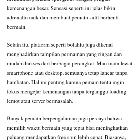
kemenangan besar. Sensasi seperti ini jelas bikin
adrenalin naik dan membuat pemain sulit berhenti
bermain.
Selain itu, platform seperti bolahiu juga dikenal
menghadirkan tampilan permainan yang ringan dan
mudah diakses dari berbagai perangkat. Mau main lewat
smartphone atau desktop, semuanya tetap lancar tanpa
hambatan. Hal ini penting karena pemain tentu ingin
fokus mengejar kemenangan tanpa terganggu loading
lemot atau server bermasalah.
Banyak pemain berpengalaman juga percaya bahwa
memilih waktu bermain yang tepat bisa meningkatkan
peluang mendapatkan free spin lebih cepat. Biasanya,