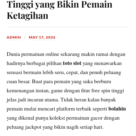
Tinggi yang Bikin Pemain
Ketagihan
ADMIN
MAY 17, 2026
Dunia permainan online sekarang makin ramai dengan
toto slot
hadirnya berbagai pilihan
yang menawarkan
sensasi bermain lebih seru, cepat, dan penuh peluang
cuan besar. Buat para pemain yang suka berburu
kemenangan instan, game dengan fitur free spin tinggi
jelas jadi incaran utama. Tidak heran kalau banyak
bolahiu
pemain mulai mencari platform terbaik seperti
yang dikenal punya koleksi permainan gacor dengan
peluang jackpot yang bikin nagih setiap hari.