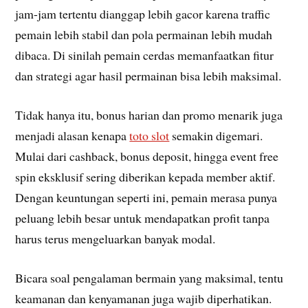
jam-jam tertentu dianggap lebih gacor karena traffic
pemain lebih stabil dan pola permainan lebih mudah
dibaca. Di sinilah pemain cerdas memanfaatkan fitur
dan strategi agar hasil permainan bisa lebih maksimal.
Tidak hanya itu, bonus harian dan promo menarik juga
menjadi alasan kenapa
toto slot
semakin digemari.
Mulai dari cashback, bonus deposit, hingga event free
spin eksklusif sering diberikan kepada member aktif.
Dengan keuntungan seperti ini, pemain merasa punya
peluang lebih besar untuk mendapatkan profit tanpa
harus terus mengeluarkan banyak modal.
Bicara soal pengalaman bermain yang maksimal, tentu
keamanan dan kenyamanan juga wajib diperhatikan.