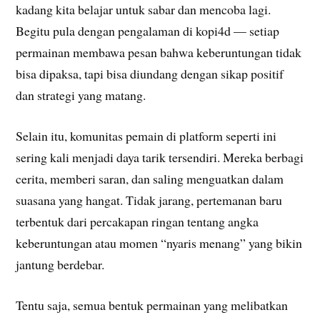
kadang kita belajar untuk sabar dan mencoba lagi.
Begitu pula dengan pengalaman di kopi4d — setiap
permainan membawa pesan bahwa keberuntungan tidak
bisa dipaksa, tapi bisa diundang dengan sikap positif
dan strategi yang matang.
Selain itu, komunitas pemain di platform seperti ini
sering kali menjadi daya tarik tersendiri. Mereka berbagi
cerita, memberi saran, dan saling menguatkan dalam
suasana yang hangat. Tidak jarang, pertemanan baru
terbentuk dari percakapan ringan tentang angka
keberuntungan atau momen “nyaris menang” yang bikin
jantung berdebar.
Tentu saja, semua bentuk permainan yang melibatkan