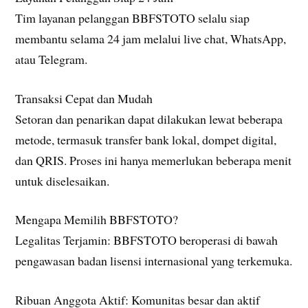
Tim layanan pelanggan BBFSTOTO selalu siap
membantu selama 24 jam melalui live chat, WhatsApp,
atau Telegram.
Transaksi Cepat dan Mudah
Setoran dan penarikan dapat dilakukan lewat beberapa
metode, termasuk transfer bank lokal, dompet digital,
dan QRIS. Proses ini hanya memerlukan beberapa menit
untuk diselesaikan.
Mengapa Memilih BBFSTOTO?
Legalitas Terjamin: BBFSTOTO beroperasi di bawah
pengawasan badan lisensi internasional yang terkemuka.
Ribuan Anggota Aktif: Komunitas besar dan aktif