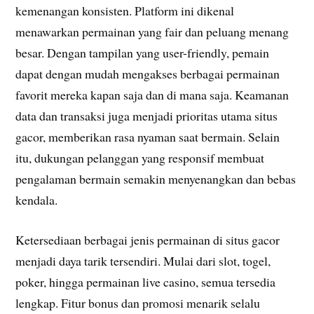
kemenangan konsisten. Platform ini dikenal
menawarkan permainan yang fair dan peluang menang
besar. Dengan tampilan yang user-friendly, pemain
dapat dengan mudah mengakses berbagai permainan
favorit mereka kapan saja dan di mana saja. Keamanan
data dan transaksi juga menjadi prioritas utama situs
gacor, memberikan rasa nyaman saat bermain. Selain
itu, dukungan pelanggan yang responsif membuat
pengalaman bermain semakin menyenangkan dan bebas
kendala.
Ketersediaan berbagai jenis permainan di situs gacor
menjadi daya tarik tersendiri. Mulai dari slot, togel,
poker, hingga permainan live casino, semua tersedia
lengkap. Fitur bonus dan promosi menarik selalu