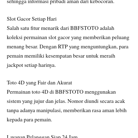
sehingga informasi pribadi aman dari kebocoran.
Slot Gacor Setiap Hari
Salah satu fitur menarik dari BBFSTOTO adalah
koleksi permainan slot gacor yang memberikan peluang
menang besar. Dengan RTP yang menguntungkan, para
pemain memiliki kesempatan besar untuk meraih
jackpot setiap harinya.
Toto 4D yang Fair dan Akurat
Permainan toto 4D di BBFSTOTO menggunakan
sistem yang jujur dan jelas. Nomor diundi secara acak
tanpa adanya manipulasi, memberikan rasa aman lebih
kepada para pemain.
Layanan Pelanggan Siap 24 Jam