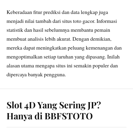
Keberadaan fitur prediksi dan data lengkap juga
menjadi nilai tambah dari situs toto gacor. Informasi
statistik dan hasil sebelumnya membantu pemain
membuat analisis lebih akurat. Dengan demikian,
mereka dapat meningkatkan peluang kemenangan dan
mengoptimalkan setiap taruhan yang dipasang. Inilah
alasan utama mengapa situs ini semakin populer dan
dipercaya banyak pengguna.
Slot 4D Yang Sering JP?
Hanya di BBFSTOTO