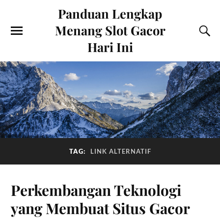
Panduan Lengkap
Menang Slot Gacor
Hari Ini
TAG:
LINK ALTERNATIF
Perkembangan Teknologi
yang Membuat Situs Gacor