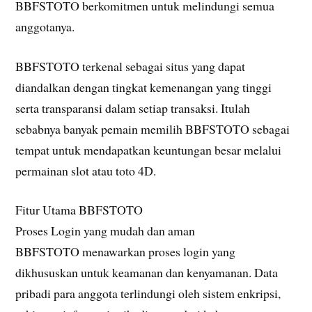
BBFSTOTO berkomitmen untuk melindungi semua
anggotanya.
BBFSTOTO terkenal sebagai situs yang dapat
diandalkan dengan tingkat kemenangan yang tinggi
serta transparansi dalam setiap transaksi. Itulah
sebabnya banyak pemain memilih BBFSTOTO sebagai
tempat untuk mendapatkan keuntungan besar melalui
permainan slot atau toto 4D.
Fitur Utama BBFSTOTO
Proses Login yang mudah dan aman
BBFSTOTO menawarkan proses login yang
dikhususkan untuk keamanan dan kenyamanan. Data
pribadi para anggota terlindungi oleh sistem enkripsi,