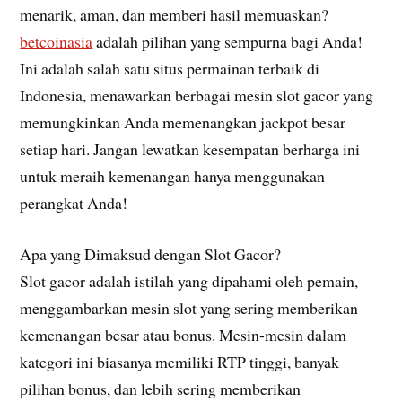
menarik, aman, dan memberi hasil memuaskan?
betcoinasia
adalah pilihan yang sempurna bagi Anda!
Ini adalah salah satu situs permainan terbaik di
Indonesia, menawarkan berbagai mesin slot gacor yang
memungkinkan Anda memenangkan jackpot besar
setiap hari. Jangan lewatkan kesempatan berharga ini
untuk meraih kemenangan hanya menggunakan
perangkat Anda!
Apa yang Dimaksud dengan Slot Gacor?
Slot gacor adalah istilah yang dipahami oleh pemain,
menggambarkan mesin slot yang sering memberikan
kemenangan besar atau bonus. Mesin-mesin dalam
kategori ini biasanya memiliki RTP tinggi, banyak
pilihan bonus, dan lebih sering memberikan