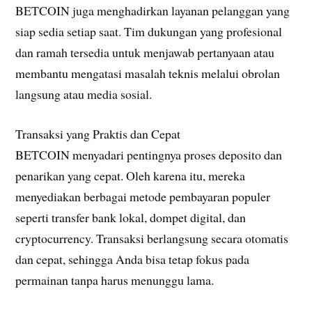
BETCOIN juga menghadirkan layanan pelanggan yang
siap sedia setiap saat. Tim dukungan yang profesional
dan ramah tersedia untuk menjawab pertanyaan atau
membantu mengatasi masalah teknis melalui obrolan
langsung atau media sosial.
Transaksi yang Praktis dan Cepat
BETCOIN menyadari pentingnya proses deposito dan
penarikan yang cepat. Oleh karena itu, mereka
menyediakan berbagai metode pembayaran populer
seperti transfer bank lokal, dompet digital, dan
cryptocurrency. Transaksi berlangsung secara otomatis
dan cepat, sehingga Anda bisa tetap fokus pada
permainan tanpa harus menunggu lama.