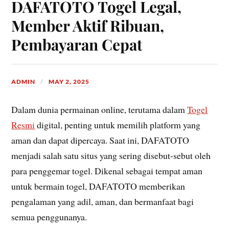
DAFATOTO Togel Legal,
Member Aktif Ribuan,
Pembayaran Cepat
ADMIN
MAY 2, 2025
Dalam dunia permainan online, terutama dalam
Togel
Resmi
digital, penting untuk memilih platform yang
aman dan dapat dipercaya. Saat ini, DAFATOTO
menjadi salah satu situs yang sering disebut-sebut oleh
para penggemar togel. Dikenal sebagai tempat aman
untuk bermain togel, DAFATOTO memberikan
pengalaman yang adil, aman, dan bermanfaat bagi
semua penggunanya.