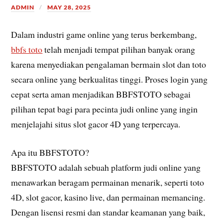
ADMIN
MAY 28, 2025
Dalam industri game online yang terus berkembang,
bbfs toto
telah menjadi tempat pilihan banyak orang
karena menyediakan pengalaman bermain slot dan toto
secara online yang berkualitas tinggi. Proses login yang
cepat serta aman menjadikan BBFSTOTO sebagai
pilihan tepat bagi para pecinta judi online yang ingin
menjelajahi situs slot gacor 4D yang terpercaya.
Apa itu BBFSTOTO?
BBFSTOTO adalah sebuah platform judi online yang
menawarkan beragam permainan menarik, seperti toto
4D, slot gacor, kasino live, dan permainan memancing.
Dengan lisensi resmi dan standar keamanan yang baik,