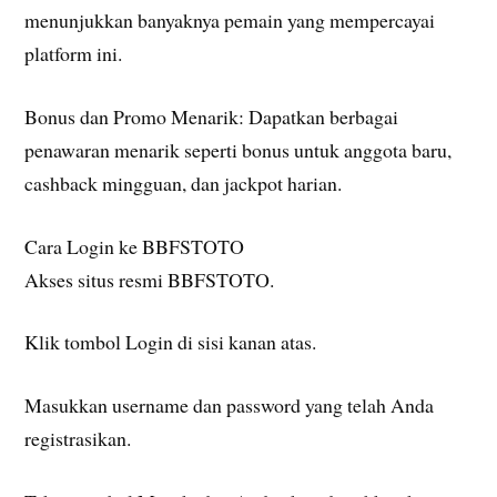
menunjukkan banyaknya pemain yang mempercayai
platform ini.
Bonus dan Promo Menarik: Dapatkan berbagai
penawaran menarik seperti bonus untuk anggota baru,
cashback mingguan, dan jackpot harian.
Cara Login ke BBFSTOTO
Akses situs resmi BBFSTOTO.
Klik tombol Login di sisi kanan atas.
Masukkan username dan password yang telah Anda
registrasikan.