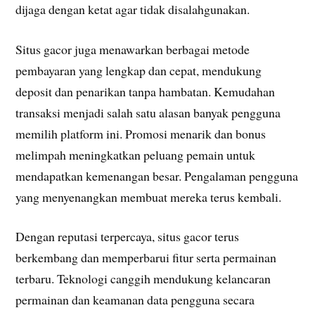
dijaga dengan ketat agar tidak disalahgunakan.
Situs gacor juga menawarkan berbagai metode
pembayaran yang lengkap dan cepat, mendukung
deposit dan penarikan tanpa hambatan. Kemudahan
transaksi menjadi salah satu alasan banyak pengguna
memilih platform ini. Promosi menarik dan bonus
melimpah meningkatkan peluang pemain untuk
mendapatkan kemenangan besar. Pengalaman pengguna
yang menyenangkan membuat mereka terus kembali.
Dengan reputasi terpercaya, situs gacor terus
berkembang dan memperbarui fitur serta permainan
terbaru. Teknologi canggih mendukung kelancaran
permainan dan keamanan data pengguna secara