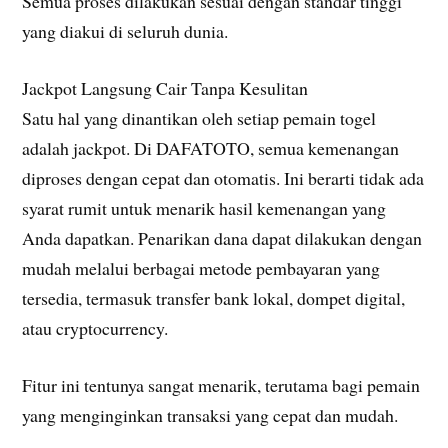
Semua proses dilakukan sesuai dengan standar tinggi
yang diakui di seluruh dunia.
Jackpot Langsung Cair Tanpa Kesulitan
Satu hal yang dinantikan oleh setiap pemain togel
adalah jackpot. Di DAFATOTO, semua kemenangan
diproses dengan cepat dan otomatis. Ini berarti tidak ada
syarat rumit untuk menarik hasil kemenangan yang
Anda dapatkan. Penarikan dana dapat dilakukan dengan
mudah melalui berbagai metode pembayaran yang
tersedia, termasuk transfer bank lokal, dompet digital,
atau cryptocurrency.
Fitur ini tentunya sangat menarik, terutama bagi pemain
yang menginginkan transaksi yang cepat dan mudah.