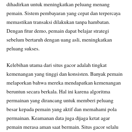
dihadirkan untuk meningkatkan peluang menang
pemain. Sistem pembayaran yang cepat dan terpercaya
memastikan transaksi dilakukan tanpa hambatan.
Dengan fitur demo, pemain dapat belajar strategi
sebelum bertaruh dengan uang asli, meningkatkan
peluang sukses.
Kelebihan utama dari situs gacor adalah tingkat
kemenangan yang tinggi dan konsisten. Banyak pemain
melaporkan bahwa mereka mendapatkan kemenangan
beruntun secara berkala. Hal ini karena algoritma
permainan yang dirancang untuk memberi peluang
besar kepada pemain yang aktif dan memahami pola
permainan. Keamanan data juga dijaga ketat agar
pemain merasa aman saat bermain. Situs gacor selalu