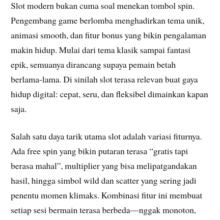
Slot modern bukan cuma soal menekan tombol spin.
Pengembang game berlomba menghadirkan tema unik,
animasi smooth, dan fitur bonus yang bikin pengalaman
makin hidup. Mulai dari tema klasik sampai fantasi
epik, semuanya dirancang supaya pemain betah
berlama-lama. Di sinilah slot terasa relevan buat gaya
hidup digital: cepat, seru, dan fleksibel dimainkan kapan
saja.
Salah satu daya tarik utama slot adalah variasi fiturnya.
Ada free spin yang bikin putaran terasa “gratis tapi
berasa mahal”, multiplier yang bisa melipatgandakan
hasil, hingga simbol wild dan scatter yang sering jadi
penentu momen klimaks. Kombinasi fitur ini membuat
setiap sesi bermain terasa berbeda—nggak monoton,