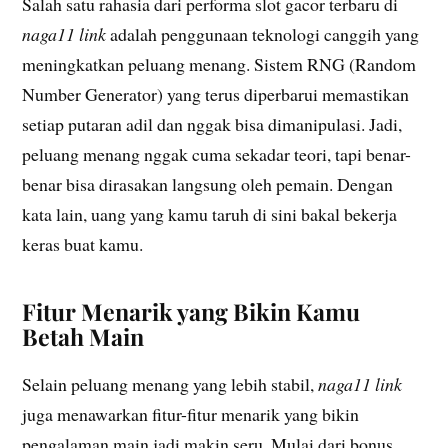
Salah satu rahasia dari performa slot gacor terbaru di
naga11 link
adalah penggunaan teknologi canggih yang
meningkatkan peluang menang. Sistem RNG (Random
Number Generator) yang terus diperbarui memastikan
setiap putaran adil dan nggak bisa dimanipulasi. Jadi,
peluang menang nggak cuma sekadar teori, tapi benar-
benar bisa dirasakan langsung oleh pemain. Dengan
kata lain, uang yang kamu taruh di sini bakal bekerja
keras buat kamu.
Fitur Menarik yang Bikin Kamu
Betah Main
Selain peluang menang yang lebih stabil,
naga11 link
juga menawarkan fitur-fitur menarik yang bikin
pengalaman main jadi makin seru. Mulai dari bonus