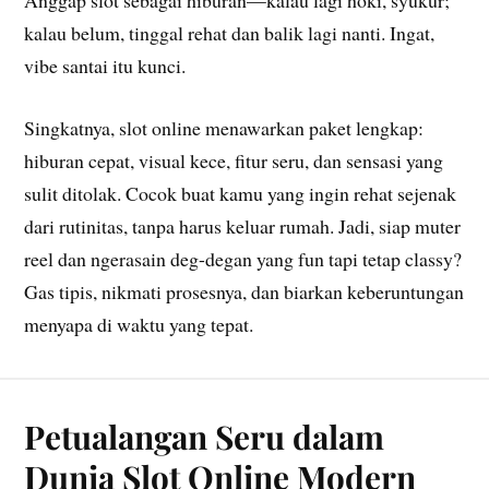
Anggap slot sebagai hiburan—kalau lagi hoki, syukur;
kalau belum, tinggal rehat dan balik lagi nanti. Ingat,
vibe santai itu kunci.
Singkatnya, slot online menawarkan paket lengkap:
hiburan cepat, visual kece, fitur seru, dan sensasi yang
sulit ditolak. Cocok buat kamu yang ingin rehat sejenak
dari rutinitas, tanpa harus keluar rumah. Jadi, siap muter
reel dan ngerasain deg-degan yang fun tapi tetap classy?
Gas tipis, nikmati prosesnya, dan biarkan keberuntungan
menyapa di waktu yang tepat.
Petualangan Seru dalam
Dunia Slot Online Modern