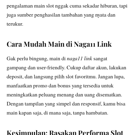
pengalaman main slot nggak cuma sekadar hiburan, tapi
juga sumber penghasilan tambahan yang nyata dan
terukur.
Cara Mudah Main di Naga11 Link
Gak perlu bingung, main di
naga11 link
sangat
gampang dan user-friendly. Cukup daftar akun, lakukan
deposit, dan langsung pilih slot favoritmu. Jangan lupa,
manfaatkan promo dan bonus yang tersedia untuk
meningkatkan peluang menang dan uang disematkan.
Dengan tampilan yang simpel dan responsif, kamu bisa
main kapan saja, di mana saja, tanpa hambatan.
Kesimpulan: Rasakan Performa Slot