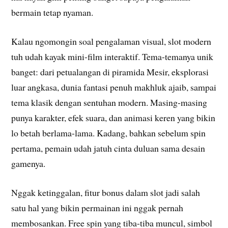
bermain tetap nyaman.
Kalau ngomongin soal pengalaman visual, slot modern
tuh udah kayak mini-film interaktif. Tema-temanya unik
banget: dari petualangan di piramida Mesir, eksplorasi
luar angkasa, dunia fantasi penuh makhluk ajaib, sampai
tema klasik dengan sentuhan modern. Masing-masing
punya karakter, efek suara, dan animasi keren yang bikin
lo betah berlama-lama. Kadang, bahkan sebelum spin
pertama, pemain udah jatuh cinta duluan sama desain
gamenya.
Nggak ketinggalan, fitur bonus dalam slot jadi salah
satu hal yang bikin permainan ini nggak pernah
membosankan. Free spin yang tiba-tiba muncul, simbol