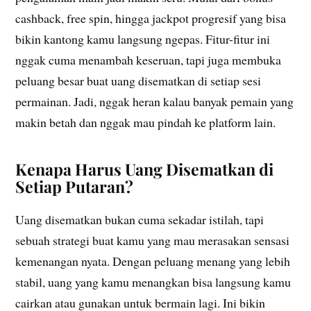
cashback, free spin, hingga jackpot progresif yang bisa
bikin kantong kamu langsung ngepas. Fitur-fitur ini
nggak cuma menambah keseruan, tapi juga membuka
peluang besar buat uang disematkan di setiap sesi
permainan. Jadi, nggak heran kalau banyak pemain yang
makin betah dan nggak mau pindah ke platform lain.
Kenapa Harus Uang Disematkan di
Setiap Putaran?
Uang disematkan bukan cuma sekadar istilah, tapi
sebuah strategi buat kamu yang mau merasakan sensasi
kemenangan nyata. Dengan peluang menang yang lebih
stabil, uang yang kamu menangkan bisa langsung kamu
cairkan atau gunakan untuk bermain lagi. Ini bikin