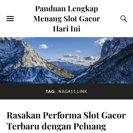
Panduan Lengkap
Menang Slot Gacor
Hari Ini
TAG:
NAGA11 LINK
Rasakan Performa Slot Gacor
Terbaru dengan Peluang