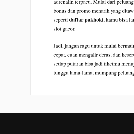
adrenalin terpacu. Mulai dari peluang
bonus dan promo menarik yang ditawa
daftar pakhoki
seperti
, kamu bisa l
slot gacor.
Jadi, jangan ragu untuk mulai bermai
cepat, cuan mengalir deras, dan keser
setiap putaran bisa jadi tiketmu menu
tunggu lama-lama, mumpung peluangn