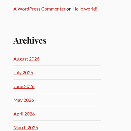
A WordPress Commenter
on
Hello world!
Archives
August 2026
July 2026
June 2026
May 2026
April 2026
March 2026