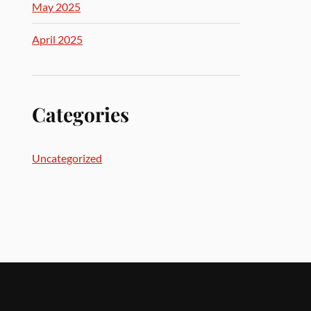
May 2025
April 2025
Categories
Uncategorized