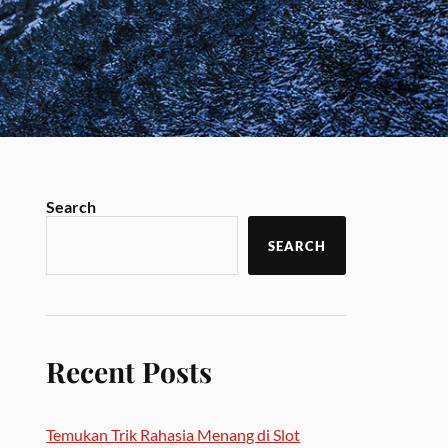
Search
SEARCH
Recent Posts
Temukan Trik Rahasia Menang di Slot