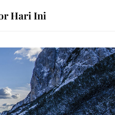
r Hari Ini