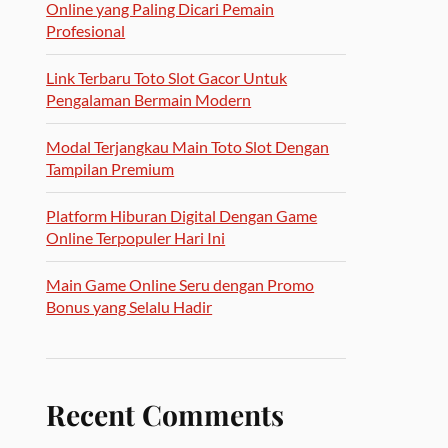
Online yang Paling Dicari Pemain
Profesional
Link Terbaru Toto Slot Gacor Untuk
Pengalaman Bermain Modern
Modal Terjangkau Main Toto Slot Dengan
Tampilan Premium
Platform Hiburan Digital Dengan Game
Online Terpopuler Hari Ini
Main Game Online Seru dengan Promo
Bonus yang Selalu Hadir
Recent Comments