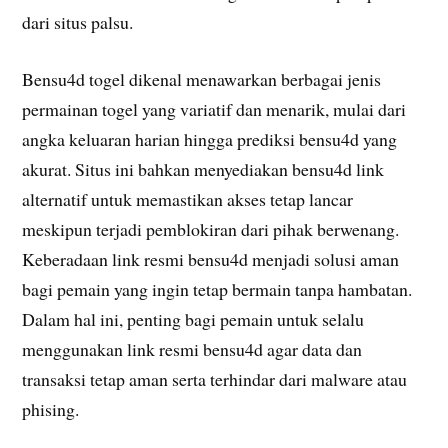
dari situs palsu.
Bensu4d togel dikenal menawarkan berbagai jenis
permainan togel yang variatif dan menarik, mulai dari
angka keluaran harian hingga prediksi bensu4d yang
akurat. Situs ini bahkan menyediakan bensu4d link
alternatif untuk memastikan akses tetap lancar
meskipun terjadi pemblokiran dari pihak berwenang.
Keberadaan link resmi bensu4d menjadi solusi aman
bagi pemain yang ingin tetap bermain tanpa hambatan.
Dalam hal ini, penting bagi pemain untuk selalu
menggunakan link resmi bensu4d agar data dan
transaksi tetap aman serta terhindar dari malware atau
phising.