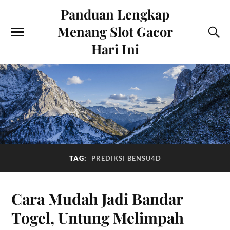
Panduan Lengkap
Menang Slot Gacor
Hari Ini
TAG:
PREDIKSI BENSU4D
Cara Mudah Jadi Bandar
Togel, Untung Melimpah