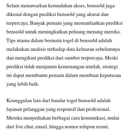
Selain menawarkan kemudahan akses, bensu4d juga
dikenal dengan prediksi bensu4d yang akurat dan
terpercaya. Banyak pemain yang memanfaatkan prediksi
bensu4d untuk meningkatkan peluang menang mereka.
Tips utama dalam bermain togel di bensu4d adalah
melakukan analisis terhadap data keluaran sebelumnya
dan mengikuti prediksi dari sumber terpercaya. Meski
prediksi tidak menjamin kemenangan mutlak, strategi
ini dapat membantu pemain dalam membuat keputusan
yang lebih baik.
Keunggulan lain dari bandar togel bensu4d adalah
layanan pelanggan yang responsif dan profesional.
Mereka menyediakan berbagai cara komunikasi, mulai
dari live chat, email, hingga nomor telepon resmi,