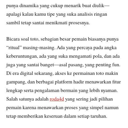
punya dinamika yang cukup menarik buat diulik—
apalagi kalau kamu tipe yang suka analisis ringan
sambil tetap santai menikmati prosesnya.
Bicara soal toto, sebagian besar pemain biasanya punya
“ritual” masing-masing. Ada yang percaya pada angka
keberuntungan, ada yang suka mengamati pola, dan ada
juga yang santai banget—asal pasang, yang penting fun.
Di era digital sekarang, akses ke permainan toto makin
gampang, dan berbagai platform hadir menawarkan fitur
lengkap serta pengalaman bermain yang lebih nyaman.
Salah satunya adalah
roda4d
yang sering jadi pilihan
pemain karena menawarkan proses yang simpel namun
tetap memberikan keseruan dalam setiap taruhan.