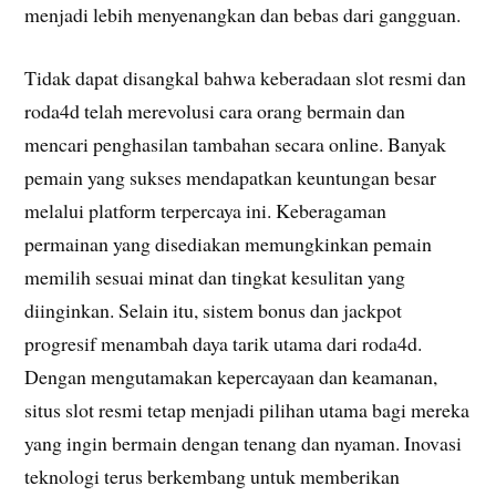
menjadi lebih menyenangkan dan bebas dari gangguan.
Tidak dapat disangkal bahwa keberadaan slot resmi dan
roda4d telah merevolusi cara orang bermain dan
mencari penghasilan tambahan secara online. Banyak
pemain yang sukses mendapatkan keuntungan besar
melalui platform terpercaya ini. Keberagaman
permainan yang disediakan memungkinkan pemain
memilih sesuai minat dan tingkat kesulitan yang
diinginkan. Selain itu, sistem bonus dan jackpot
progresif menambah daya tarik utama dari roda4d.
Dengan mengutamakan kepercayaan dan keamanan,
situs slot resmi tetap menjadi pilihan utama bagi mereka
yang ingin bermain dengan tenang dan nyaman. Inovasi
teknologi terus berkembang untuk memberikan