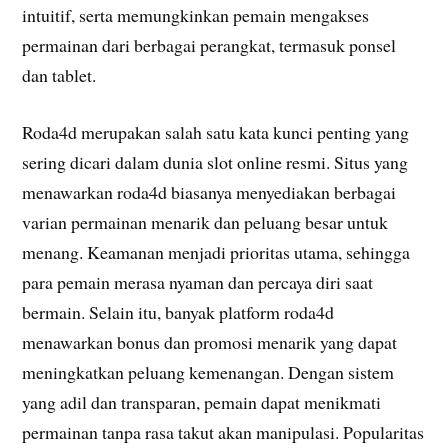
intuitif, serta memungkinkan pemain mengakses
permainan dari berbagai perangkat, termasuk ponsel
dan tablet.
Roda4d merupakan salah satu kata kunci penting yang
sering dicari dalam dunia slot online resmi. Situs yang
menawarkan roda4d biasanya menyediakan berbagai
varian permainan menarik dan peluang besar untuk
menang. Keamanan menjadi prioritas utama, sehingga
para pemain merasa nyaman dan percaya diri saat
bermain. Selain itu, banyak platform roda4d
menawarkan bonus dan promosi menarik yang dapat
meningkatkan peluang kemenangan. Dengan sistem
yang adil dan transparan, pemain dapat menikmati
permainan tanpa rasa takut akan manipulasi. Popularitas