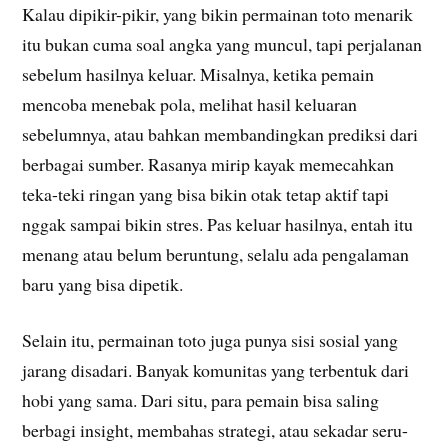
Kalau dipikir-pikir, yang bikin permainan toto menarik
itu bukan cuma soal angka yang muncul, tapi perjalanan
sebelum hasilnya keluar. Misalnya, ketika pemain
mencoba menebak pola, melihat hasil keluaran
sebelumnya, atau bahkan membandingkan prediksi dari
berbagai sumber. Rasanya mirip kayak memecahkan
teka-teki ringan yang bisa bikin otak tetap aktif tapi
nggak sampai bikin stres. Pas keluar hasilnya, entah itu
menang atau belum beruntung, selalu ada pengalaman
baru yang bisa dipetik.
Selain itu, permainan toto juga punya sisi sosial yang
jarang disadari. Banyak komunitas yang terbentuk dari
hobi yang sama. Dari situ, para pemain bisa saling
berbagi insight, membahas strategi, atau sekadar seru-