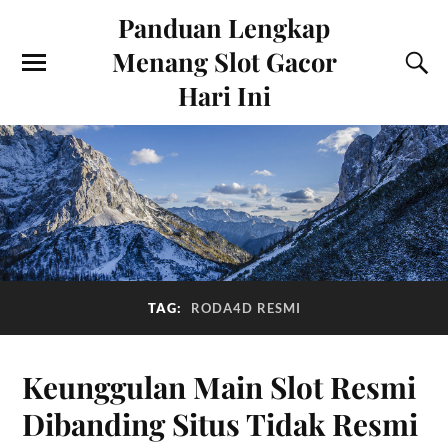
Panduan Lengkap
Menang Slot Gacor
Hari Ini
TAG:
RODA4D RESMI
Keunggulan Main Slot Resmi
Dibanding Situs Tidak Resmi