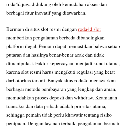
roda4d juga didukung oleh kemudahan akses dan
berbagai fitur inovatif yang ditawarkan.
Bermain di situs slot resmi dengan
roda4d slot
memberikan pengalaman berbeda dibandingkan
platform ilegal. Pemain dapat memastikan bahwa setiap
putaran dan hasilnya benar-benar acak dan tidak
dimanipulasi. Faktor kepercayaan menjadi kunci utama,
karena slot resmi harus mengikuti regulasi yang ketat
dari otoritas terkait. Banyak situs roda4d menawarkan
berbagai metode pembayaran yang lengkap dan aman,
memudahkan proses deposit dan withdraw. Keamanan
transaksi dan data pribadi adalah prioritas utama,
sehingga pemain tidak perlu khawatir tentang risiko
penipuan. Dengan layanan terbaik, pengalaman bermain