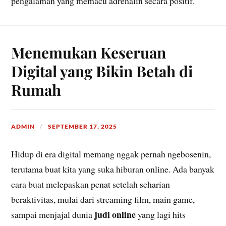
pengalaman yang memacu adrenalin secara positif.
Menemukan Keseruan
Digital yang Bikin Betah di
Rumah
ADMIN
SEPTEMBER 17, 2025
Hidup di era digital memang nggak pernah ngebosenin,
terutama buat kita yang suka hiburan online. Ada banyak
cara buat melepaskan penat setelah seharian
beraktivitas, mulai dari streaming film, main game,
judi online
sampai menjajal dunia
yang lagi hits