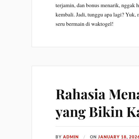
terjamin, dan bonus menarik, nggak 
kembali. Jadi, tunggu apa lagi? Yuk,
seru bermain di waktogel!
Rahasia Mena
yang Bikin 
BY
ADMIN
ON
JANUARY 18, 202