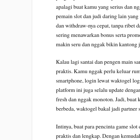
apalagi buat kamu yang serius dan n
pemain slot dan judi daring lain yan
dan withdraw-nya cepat, tanpa ribet 
sering menawarkan bonus serta prom
makin seru dan nggak bikin kantong j
Kalau lagi santai dan pengen main sam
praktis. Kamu nggak perlu keluar rum
smartphone, login lewat waktogel log
platform ini juga selalu update dengan
fresh dan nggak monoton. Jadi, buat 
berbeda, waktogel bakal jadi partner s
Intinya, buat para pencinta game slot
praktis dan lengkap. Dengan kemuda