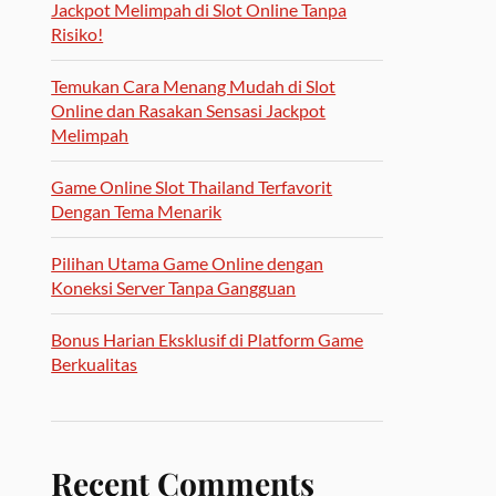
Jackpot Melimpah di Slot Online Tanpa
Risiko!
Temukan Cara Menang Mudah di Slot
Online dan Rasakan Sensasi Jackpot
Melimpah
Game Online Slot Thailand Terfavorit
Dengan Tema Menarik
Pilihan Utama Game Online dengan
Koneksi Server Tanpa Gangguan
Bonus Harian Eksklusif di Platform Game
Berkualitas
Recent Comments