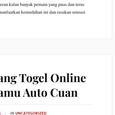
heran kalau banyak pemain yang puas dan terus
 manfaatkan kemudahan ini dan rasakan sensasi
ng Togel Online
Kamu Auto Cuan
6
IN
UNCATEGORIZED