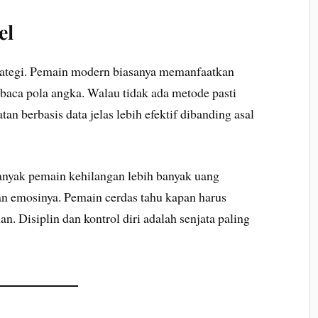
el
rategi. Pemain modern biasanya memanfaatkan
aca pola angka. Walau tidak ada metode pasti
 berbasis data jelas lebih efektif dibanding asal
anyak pemain kehilangan lebih banyak uang
an emosinya. Pemain cerdas tahu kapan harus
n. Disiplin dan kontrol diri adalah senjata paling