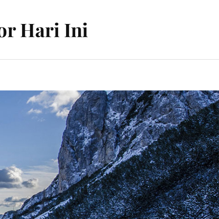
r Hari Ini