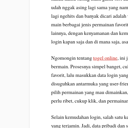
udah nggak asing lagi sama yang nama
lagi ngehits dan banyak dicari adala
main berbagai jenis permainan favori
lainnya, dengan kenyamanan dan kemu
login kapan saja dan di mana saja, asa
Ngomongin tentang
togel online
, in
bermain. Prosesnya simpel banget, c
favorit, lalu masukkan data login ya
disuguhkan antarmuka yang user-frien
pilih permainan yang mau dimainkan,
perlu ribet, cukup klik, dan permaina
Selain kemudahan login, salah satu 
yang terjamin. Jadi, data pribadi dan