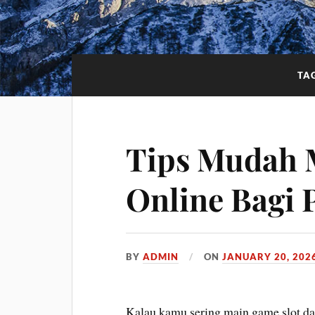
TA
Tips Mudah 
Online Bagi 
BY
ADMIN
ON
JANUARY 20, 202
Kalau kamu sering main game slot dan