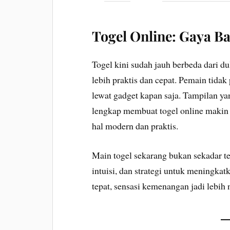
Togel Online: Gaya B
Togel kini sudah jauh berbeda dari d
lebih praktis dan cepat. Pemain tidak 
lewat gadget kapan saja. Tampilan yang
lengkap membuat togel online makin 
hal modern dan praktis.
Main togel sekarang bukan sekadar t
intuisi, dan strategi untuk meningk
tepat, sensasi kemenangan jadi lebih