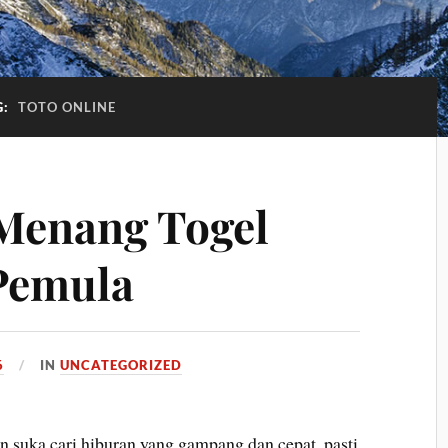
G:
TOTO ONLINE
Menang Togel
Pemula
6
IN
UNCATEGORIZED
 suka cari hiburan yang gampang dan cepat, pasti