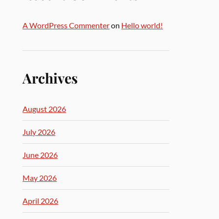
A WordPress Commenter
on
Hello world!
Archives
August 2026
July 2026
June 2026
May 2026
April 2026