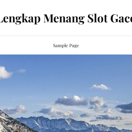
engkap Menang Slot Gaco
Sample Page