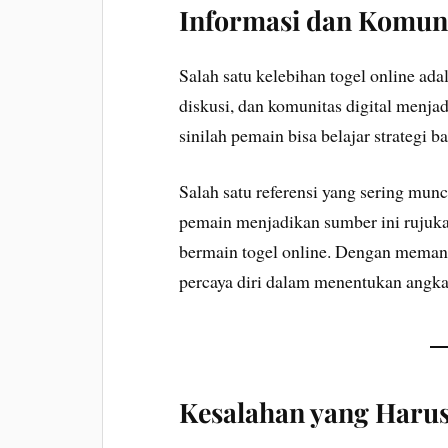
Informasi dan Komuni
Salah satu kelebihan togel online ad
diskusi, dan komunitas digital menjad
sinilah pemain bisa belajar strategi
Salah satu referensi yang sering munc
pemain menjadikan sumber ini rujukan
bermain togel online. Dengan memanf
percaya diri dalam menentukan angka
Kesalahan yang Harus