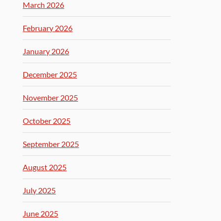
March 2026
February 2026
January 2026
December 2025
November 2025
October 2025
September 2025
August 2025
July 2025
June 2025