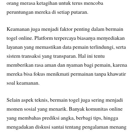
orang merasa ketagihan untuk terus mencoba
peruntungan mereka di setiap putaran.
Keamanan juga menjadi faktor penting dalam bermain
togel online. Platform terpercaya biasanya menyediakan
layanan yang memastikan data pemain terlindungi, serta
sistem transaksi yang transparan. Hal ini tentu
memberikan rasa aman dan nyaman bagi pemain, karena
mereka bisa fokus menikmati permainan tanpa khawatir
soal keamanan.
Selain aspek teknis, bermain togel juga sering menjadi
momen sosial yang menarik. Banyak komunitas online
yang membahas prediksi angka, berbagi tips, hingga
mengadakan diskusi santai tentang pengalaman menang