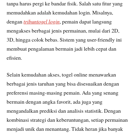
tanpa harus pergi ke bandar fisik. Salah satu fitur yang
memudahkan adalah kemudahan login. Misalnya,
dengan
tribuntogel login
, pemain dapat langsung
mengakses berbagai jenis permainan, mulai dari 2D,
3D, hingga colok bebas. Sistem yang user-friendly ini
membuat pengalaman bermain jadi lebih cepat dan
efisien.
Selain kemudahan akses, togel online menawarkan
berbagai jenis taruhan yang bisa disesuaikan dengan
preferensi masing-masing pemain. Ada yang senang
bermain dengan angka favorit, ada juga yang
mengandalkan prediksi dan analisis statistik. Dengan
kombinasi strategi dan keberuntungan, setiap permainan
menjadi unik dan menantang. Tidak heran jika banyak