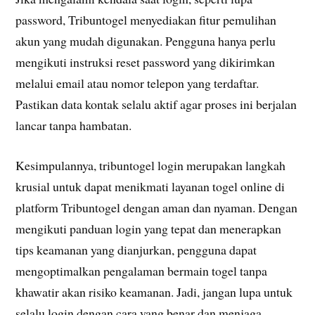
password, Tribuntogel menyediakan fitur pemulihan
akun yang mudah digunakan. Pengguna hanya perlu
mengikuti instruksi reset password yang dikirimkan
melalui email atau nomor telepon yang terdaftar.
Pastikan data kontak selalu aktif agar proses ini berjalan
lancar tanpa hambatan.
Kesimpulannya, tribuntogel login merupakan langkah
krusial untuk dapat menikmati layanan togel online di
platform Tribuntogel dengan aman dan nyaman. Dengan
mengikuti panduan login yang tepat dan menerapkan
tips keamanan yang dianjurkan, pengguna dapat
mengoptimalkan pengalaman bermain togel tanpa
khawatir akan risiko keamanan. Jadi, jangan lupa untuk
selalu login dengan cara yang benar dan menjaga