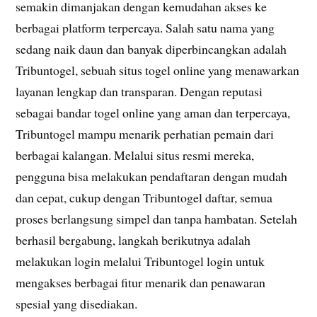
semakin dimanjakan dengan kemudahan akses ke
berbagai platform terpercaya. Salah satu nama yang
sedang naik daun dan banyak diperbincangkan adalah
Tribuntogel, sebuah situs togel online yang menawarkan
layanan lengkap dan transparan. Dengan reputasi
sebagai bandar togel online yang aman dan terpercaya,
Tribuntogel mampu menarik perhatian pemain dari
berbagai kalangan. Melalui situs resmi mereka,
pengguna bisa melakukan pendaftaran dengan mudah
dan cepat, cukup dengan Tribuntogel daftar, semua
proses berlangsung simpel dan tanpa hambatan. Setelah
berhasil bergabung, langkah berikutnya adalah
melakukan login melalui Tribuntogel login untuk
mengakses berbagai fitur menarik dan penawaran
spesial yang disediakan.