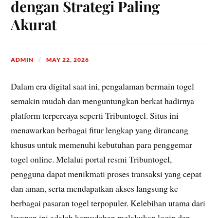
dengan Strategi Paling
Akurat
ADMIN
MAY 22, 2026
Dalam era digital saat ini, pengalaman bermain togel
semakin mudah dan menguntungkan berkat hadirnya
platform terpercaya seperti Tribuntogel. Situs ini
menawarkan berbagai fitur lengkap yang dirancang
khusus untuk memenuhi kebutuhan para penggemar
togel online. Melalui portal resmi Tribuntogel,
pengguna dapat menikmati proses transaksi yang cepat
dan aman, serta mendapatkan akses langsung ke
berbagai pasaran togel terpopuler. Kelebihan utama dari
layanan ini adalah kemudahan melakukan login dan