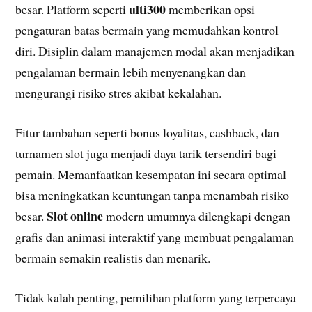
ulti300
besar. Platform seperti
memberikan opsi
pengaturan batas bermain yang memudahkan kontrol
diri. Disiplin dalam manajemen modal akan menjadikan
pengalaman bermain lebih menyenangkan dan
mengurangi risiko stres akibat kekalahan.
Fitur tambahan seperti bonus loyalitas, cashback, dan
turnamen slot juga menjadi daya tarik tersendiri bagi
pemain. Memanfaatkan kesempatan ini secara optimal
bisa meningkatkan keuntungan tanpa menambah risiko
Slot online
besar.
modern umumnya dilengkapi dengan
grafis dan animasi interaktif yang membuat pengalaman
bermain semakin realistis dan menarik.
Tidak kalah penting, pemilihan platform yang terpercaya