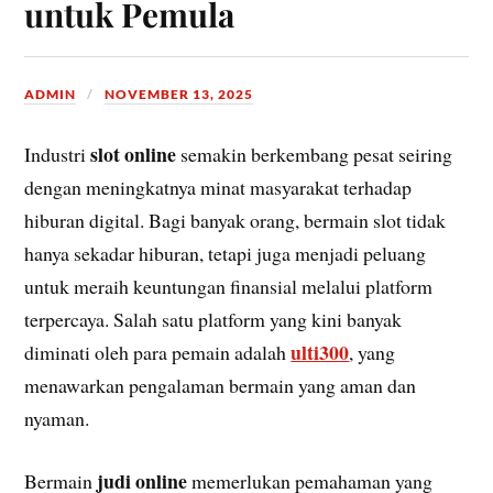
untuk Pemula
ADMIN
NOVEMBER 13, 2025
slot online
Industri
semakin berkembang pesat seiring
dengan meningkatnya minat masyarakat terhadap
hiburan digital. Bagi banyak orang, bermain slot tidak
hanya sekadar hiburan, tetapi juga menjadi peluang
untuk meraih keuntungan finansial melalui platform
terpercaya. Salah satu platform yang kini banyak
ulti300
diminati oleh para pemain adalah
, yang
menawarkan pengalaman bermain yang aman dan
nyaman.
judi online
Bermain
memerlukan pemahaman yang