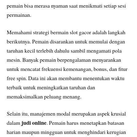
pemain bisa merasa nyaman saat menikmati setiap sesi
permainan.
Memahami strategi bermain slot gacor adalah langkah
berikutnya. Pemain disarankan untuk memulai dengan
taruhan kecil terlebih dahulu sambil mengamati pola
mesin. Banyak pemain berpengalaman menyarankan
untuk mencatat frekuensi kemenangan, bonus, dan fitur
free spin. Data ini akan membantu menentukan waktu
terbaik untuk meningkatkan taruhan dan
memaksimalkan peluang menang.
Selain itu, manajemen modal merupakan aspek krusial
judi online
dalam
. Pemain harus menetapkan batasan
harian maupun mingguan untuk menghindari kerugian