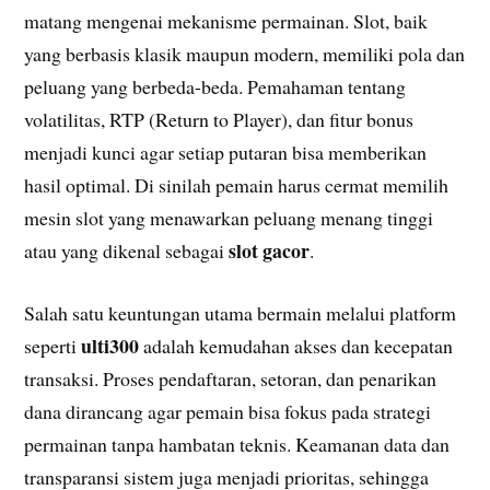
matang mengenai mekanisme permainan. Slot, baik
yang berbasis klasik maupun modern, memiliki pola dan
peluang yang berbeda-beda. Pemahaman tentang
volatilitas, RTP (Return to Player), dan fitur bonus
menjadi kunci agar setiap putaran bisa memberikan
hasil optimal. Di sinilah pemain harus cermat memilih
mesin slot yang menawarkan peluang menang tinggi
slot gacor
atau yang dikenal sebagai
.
Salah satu keuntungan utama bermain melalui platform
ulti300
seperti
adalah kemudahan akses dan kecepatan
transaksi. Proses pendaftaran, setoran, dan penarikan
dana dirancang agar pemain bisa fokus pada strategi
permainan tanpa hambatan teknis. Keamanan data dan
transparansi sistem juga menjadi prioritas, sehingga