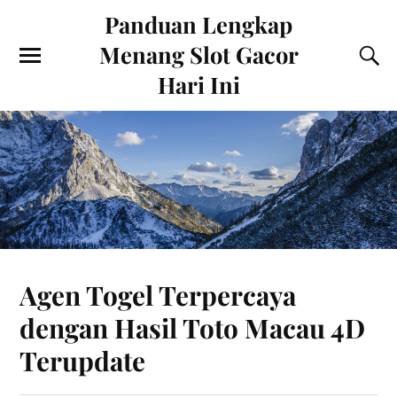
Panduan Lengkap
Menang Slot Gacor
Hari Ini
Agen Togel Terpercaya
dengan Hasil Toto Macau 4D
Terupdate