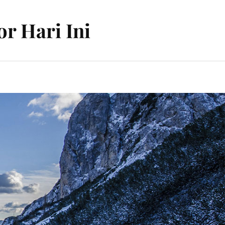
r Hari Ini