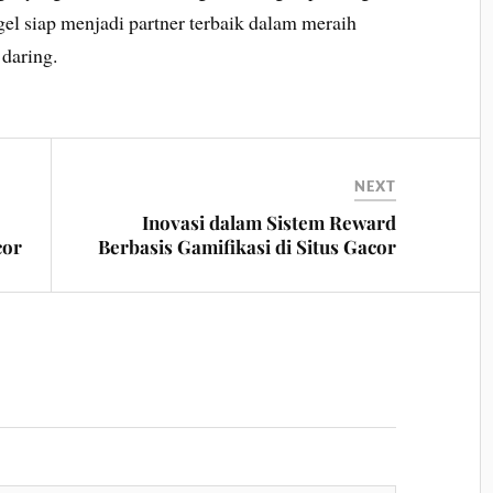
gel siap menjadi partner terbaik dalam meraih
daring.
NEXT
Inovasi dalam Sistem Reward
cor
Berbasis Gamifikasi di Situs Gacor