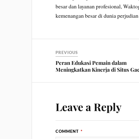
besar dan layanan profesional, Wakto
kemenangan besar di dunia perjudian 
PREVIOUS
Peran Edukasi Pemain dalam
Meningkatkan Kinerja di Situs Ga
Leave a Reply
COMMENT
*