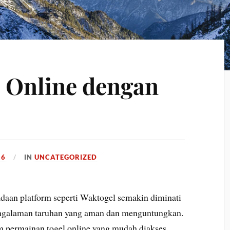
 Online dengan
h
26
IN
UNCATEGORIZED
adaan platform seperti Waktogel semakin diminati
engalaman taruhan yang aman dan menguntungkan.
m permainan togel online yang mudah diakses