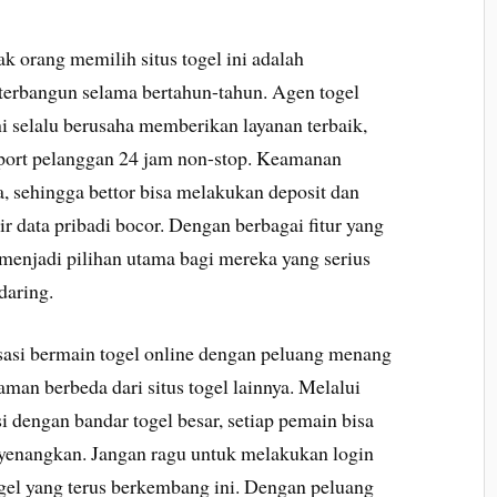
k orang memilih situs togel ini adalah
 terbangun selama bertahun-tahun. Agen togel
i selalu berusaha memberikan layanan terbaik,
pport pelanggan 24 jam non-stop. Keamanan
a, sehingga bettor bisa melakukan deposit dan
r data pribadi bocor. Dengan berbagai fitur yang
menjadi pilihan utama bagi mereka yang serius
daring.
asi bermain togel online dengan peluang menang
an berbeda dari situs togel lainnya. Melalui
si dengan bandar togel besar, setiap pemain bisa
yenangkan. Jangan ragu untuk melakukan login
el yang terus berkembang ini. Dengan peluang