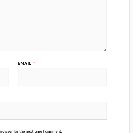
EMAIL
*
browser for the next time I comment.