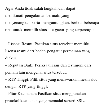
Agar Anda tidak salah langkah dan dapat
menikmati pengalaman bermain yang
menyenangkan serta menguntungkan, berikut beberapa
tips untuk memilih situs slot gacor yang terpercaya:
– Lisensi Resmi: Pastikan situs tersebut memiliki
lisensi resmi dari badan pengatur permainan yang
diakui.
– Reputasi Baik: Periksa ulasan dan testimoni dari
pemain lain mengenai situs tersebut.
– RTP Tinggi: Pilih situs yang menawarkan mesin slot
dengan RTP yang tinggi.
– Fitur Keamanan: Pastikan situs menggunakan
protokol keamanan yang memadai seperti SSL.