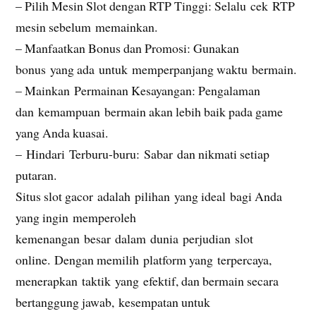
– Pilih Mesin Slot dengan RTP Tinggi: Selalu cek RTP
mesin sebelum memainkan.
– Manfaatkan Bonus dan Promosi: Gunakan
bonus yang ada untuk memperpanjang waktu bermain.
– Mainkan Permainan Kesayangan: Pengalaman
dan kemampuan bermain akan lebih baik pada game
yang Anda kuasai.
– Hindari Terburu-buru: Sabar dan nikmati setiap
putaran.
Situs slot gacor adalah pilihan yang ideal bagi Anda
yang ingin memperoleh
kemenangan besar dalam dunia perjudian slot
online. Dengan memilih platform yang terpercaya,
menerapkan taktik yang efektif, dan bermain secara
bertanggung jawab, kesempatan untuk