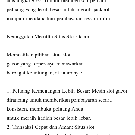
atas angka 95%. Hal ini memberikan pemain
peluang yang lebih besar untuk meraih jackpot
maupun mendapatkan pembayaran secara rutin.
Keunggulan Memilih Situs Slot Gacor
Memastikan pilihan situs slot
gacor yang terpercaya menawarkan
berbagai keuntungan, di antaranya:
1. Peluang Kemenangan Lebih Besar: Mesin slot gacor
dirancang untuk memberikan pembayaran secara
konsisten, membuka peluang Anda
untuk meraih hadiah besar lebih lebar.
2. Transaksi Cepat dan Aman: Situs slot