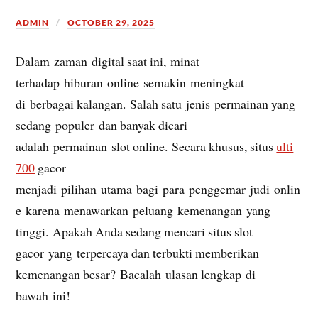
ADMIN
OCTOBER 29, 2025
Dalam zaman digital saat ini, minat
terhadap hiburan online semakin meningkat
di berbagai kalangan. Salah satu jenis permainan yang
sedang populer dan banyak dicari
adalah permainan slot online. Secara khusus, situs
ulti
700
gacor
menjadi pilihan utama bagi para penggemar judi onlin
e karena menawarkan peluang kemenangan yang
tinggi. Apakah Anda sedang mencari situs slot
gacor yang terpercaya dan terbukti memberikan
kemenangan besar? Bacalah ulasan lengkap di
bawah ini!