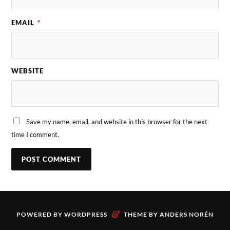
EMAIL
*
WEBSITE
Save my name, email, and website in this browser for the next
time I comment.
&
POWERED BY
WORDPRESS
THEME BY
ANDERS NORÉN