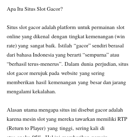
Apa Itu Situs Slot Gacor?
Situs slot gacor adalah platform untuk permainan slot
online yang dikenal dengan tingkat kemenangan (win
rate) yang sangat baik. Istilah “gacor” sendiri berasal
dari bahasa Indonesia yang berarti “sempurna” atau
“berhasil terus-menerus”. Dalam dunia perjudian, situs
slot gacor merujuk pada website yang sering
memberikan hasil kemenangan yang besar dan jarang
mengalami kekalahan.
Alasan utama mengapa situs ini disebut gacor adalah
karena mesin slot yang mereka tawarkan memiliki RTP
(Return to Player) yang tinggi, sering kali di