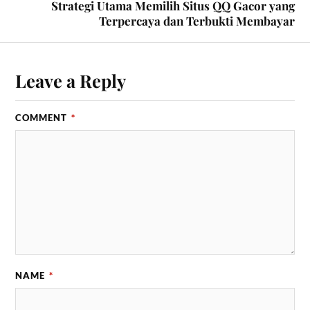
Strategi Utama Memilih Situs QQ Gacor yang
Terpercaya dan Terbukti Membayar
Leave a Reply
COMMENT
*
NAME
*