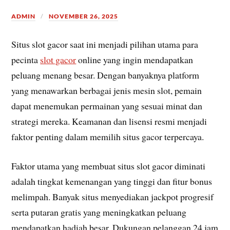
ADMIN
NOVEMBER 26, 2025
Situs slot gacor saat ini menjadi pilihan utama para
pecinta
slot gacor
online yang ingin mendapatkan
peluang menang besar. Dengan banyaknya platform
yang menawarkan berbagai jenis mesin slot, pemain
dapat menemukan permainan yang sesuai minat dan
strategi mereka. Keamanan dan lisensi resmi menjadi
faktor penting dalam memilih situs gacor terpercaya.
Faktor utama yang membuat situs slot gacor diminati
adalah tingkat kemenangan yang tinggi dan fitur bonus
melimpah. Banyak situs menyediakan jackpot progresif
serta putaran gratis yang meningkatkan peluang
mendapatkan hadiah besar. Dukungan pelanggan 24 jam