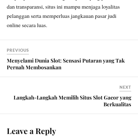
dan transparansi, situs ini mampu menjaga loyalitas
pelanggan serta memperluas jangkauan pasar judi
online secara luas.
PREVIOUS
Menyelami Dunia Slot: Sensasi Putaran yang Tak
Pernah Membosankan
NEXT
Langkah-Langkah Memilih Situs Slot Gacor yang
Berkualitas
Leave a Reply