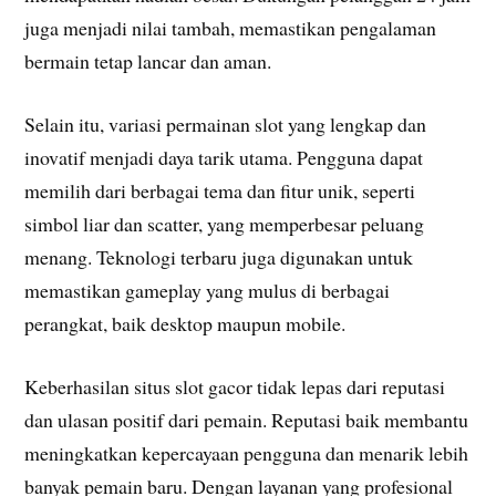
juga menjadi nilai tambah, memastikan pengalaman
bermain tetap lancar dan aman.
Selain itu, variasi permainan slot yang lengkap dan
inovatif menjadi daya tarik utama. Pengguna dapat
memilih dari berbagai tema dan fitur unik, seperti
simbol liar dan scatter, yang memperbesar peluang
menang. Teknologi terbaru juga digunakan untuk
memastikan gameplay yang mulus di berbagai
perangkat, baik desktop maupun mobile.
Keberhasilan situs slot gacor tidak lepas dari reputasi
dan ulasan positif dari pemain. Reputasi baik membantu
meningkatkan kepercayaan pengguna dan menarik lebih
banyak pemain baru. Dengan layanan yang profesional