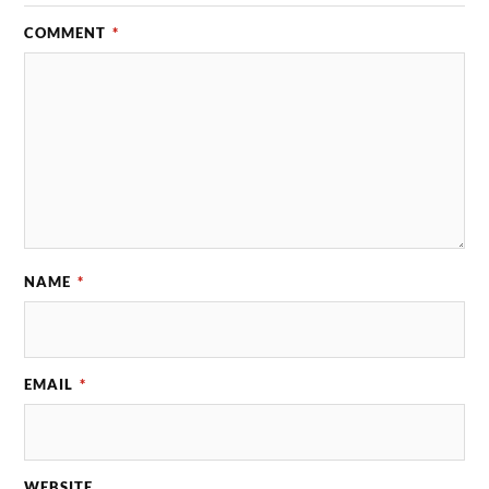
COMMENT
*
NAME
*
EMAIL
*
WEBSITE