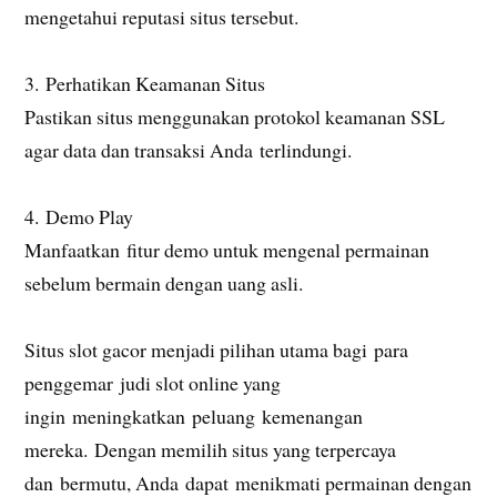
mengetahui reputasi situs tersebut.
3. Perhatikan Keamanan Situs
Pastikan situs menggunakan protokol keamanan SSL
agar data dan transaksi Anda terlindungi.
4. Demo Play
Manfaatkan fitur demo untuk mengenal permainan
sebelum bermain dengan uang asli.
Situs slot gacor menjadi pilihan utama bagi para
penggemar judi slot online yang
ingin meningkatkan peluang kemenangan
mereka. Dengan memilih situs yang terpercaya
dan bermutu, Anda dapat menikmati permainan dengan