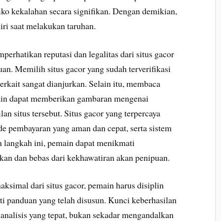
ko kekalahan secara signifikan. Dengan demikian,
iri saat melakukan taruhan.
erhatikan reputasi dan legalitas dari situs gacor
uan. Memilih situs gacor yang sudah terverifikasi
terkait sangat dianjurkan. Selain itu, membaca
 lain dapat memberikan gambaran mengenai
lan situs tersebut. Situs gacor yang terpercaya
e pembayaran yang aman dan cepat, serta sistem
 langkah ini, pemain dapat menikmati
an dan bebas dari kekhawatiran akan penipuan.
ksimal dari situs gacor, pemain harus disiplin
 panduan yang telah disusun. Kunci keberhasilan
 analisis yang tepat, bukan sekadar mengandalkan