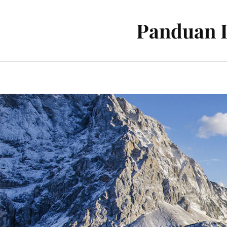
Panduan L