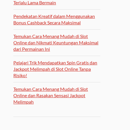
Terlalu Lama Bermain
Pendekatan Kreatif dalam Menggunakan
Bonus Cashback Secara Maksimal
Temukan Cara Menang Mudah di Slot
Online dan Nikmati Keuntungan Maksimal
dari Permainan Ini
Pelajari Trik Mendapatkan Spin Gratis dan
Jackpot Melimpah di Slot Online Tanpa
Risiko!
Temukan Cara Menang Mudah di Slot
Online dan Rasakan Sensasi Jackpot
Melimpah