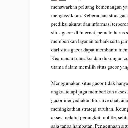
menawarkan peluang kemenangan yan
mengasyikkan. Keberadaan situs ga
prediksi akurat dan informasi terperc
situs gacor di internet, pemain harus
memberikan layanan terbaik serta j
dari situs gacor dapat membantu men
Keamanan transaksi dan dukungan cus
utama dalam memilih situs gacor yang
Menggunakan situs gacor tidak han
angka, tetapi juga memberikan akses k
gacor menyediakan fitur live chat, ana
meningkatkan strategi taruhan. Keung
akses melalui perangkat mobile, seh
saja tanpa hambatan. Penggunaan si