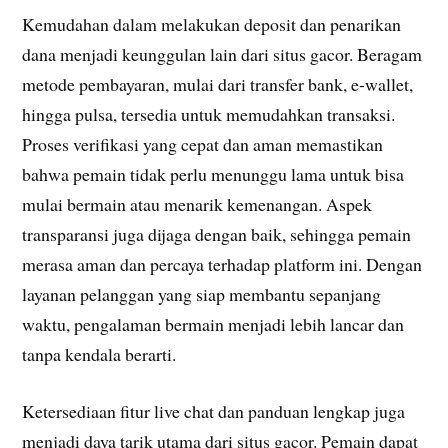
Kemudahan dalam melakukan deposit dan penarikan
dana menjadi keunggulan lain dari situs gacor. Beragam
metode pembayaran, mulai dari transfer bank, e-wallet,
hingga pulsa, tersedia untuk memudahkan transaksi.
Proses verifikasi yang cepat dan aman memastikan
bahwa pemain tidak perlu menunggu lama untuk bisa
mulai bermain atau menarik kemenangan. Aspek
transparansi juga dijaga dengan baik, sehingga pemain
merasa aman dan percaya terhadap platform ini. Dengan
layanan pelanggan yang siap membantu sepanjang
waktu, pengalaman bermain menjadi lebih lancar dan
tanpa kendala berarti.
Ketersediaan fitur live chat dan panduan lengkap juga
menjadi daya tarik utama dari situs gacor. Pemain dapat