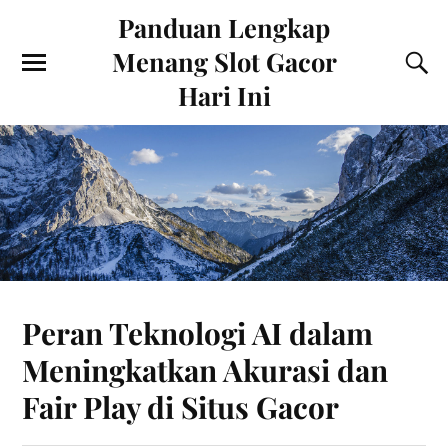
Panduan Lengkap
Menang Slot Gacor
Hari Ini
Peran Teknologi AI dalam
Meningkatkan Akurasi dan
Fair Play di Situs Gacor