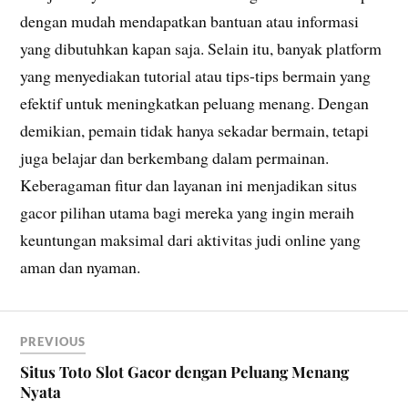
dengan mudah mendapatkan bantuan atau informasi
yang dibutuhkan kapan saja. Selain itu, banyak platform
yang menyediakan tutorial atau tips-tips bermain yang
efektif untuk meningkatkan peluang menang. Dengan
demikian, pemain tidak hanya sekadar bermain, tetapi
juga belajar dan berkembang dalam permainan.
Keberagaman fitur dan layanan ini menjadikan situs
gacor pilihan utama bagi mereka yang ingin meraih
keuntungan maksimal dari aktivitas judi online yang
aman dan nyaman.
PREVIOUS
Situs Toto Slot Gacor dengan Peluang Menang
Nyata