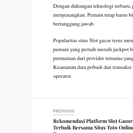
Dengan dukungan teknologi terbaru, 
menyenangkan. Pemain tetap harus b
bertanggung jawab.
Popularitas situs Slot gacor terus men
pemain yang pernah meraih jackpot be
permainan dari provider ternama yang t
Keamanan data pribadi dan transaksi 
operator.
PREVIOUS
Rekomendasi Platform Slot Gacor
Terbaik Bersama Situs Toto Onlin