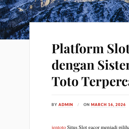
Platform Slo
dengan Siste
Toto Terperc
BY
ADMIN
ON
MARCH 16, 2026
jentoto
Situs Slot gacor menjadi pilih