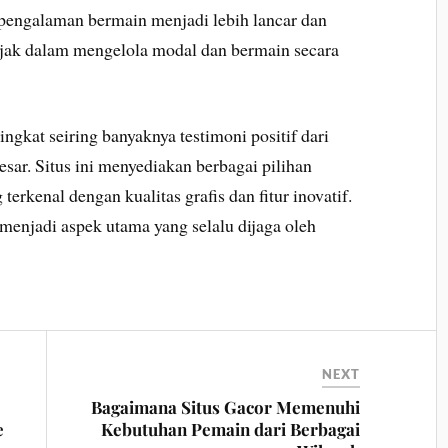
pengalaman bermain menjadi lebih lancar dan
ijak dalam mengelola modal dan bermain secara
ingkat seiring banyaknya testimoni positif dari
sar. Situs ini menyediakan berbagai pilihan
erkenal dengan kualitas grafis dan fitur inovatif.
menjadi aspek utama yang selalu dijaga oleh
NEXT
Bagaimana Situs Gacor Memenuhi
e
Kebutuhan Pemain dari Berbagai