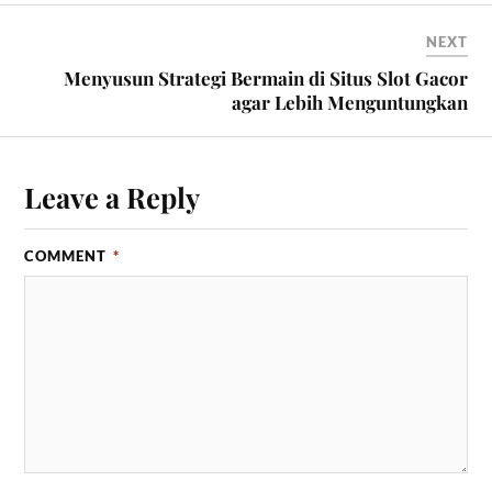
NEXT
Menyusun Strategi Bermain di Situs Slot Gacor
agar Lebih Menguntungkan
Leave a Reply
COMMENT
*