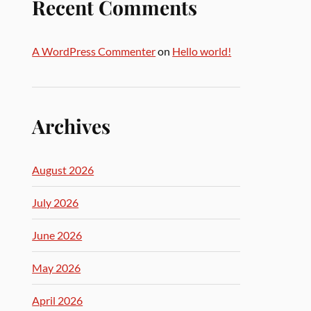
Recent Comments
A WordPress Commenter
on
Hello world!
Archives
August 2026
July 2026
June 2026
May 2026
April 2026