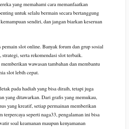
 mereka yang memahami cara memanfaatkan
penting untuk selalu bermain secara bertanggung
i kemampuan sendiri, dan jangan biarkan keseruan
 pemain slot online. Banyak forum dan grup sosial
rategi, serta rekomendasi slot terbaik.
sa memberikan wawasan tambahan dan membantu
 slot lebih cepat.
etak pada hadiah yang bisa diraih, tetapi juga
ran yang ditawarkan. Dari grafis yang memukau,
onus yang kreatif, setiap permainan memberikan
m terpercaya seperti naga33, pengalaman ini bisa
awatir soal keamanan maupun kenyamanan