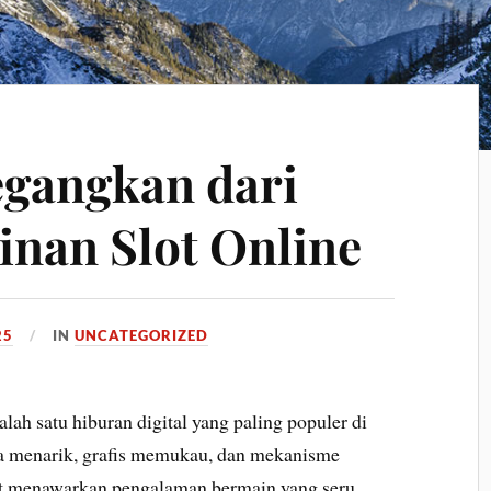
egangkan dari
nan Slot Online
25
IN
UNCATEGORIZED
alah satu hiburan digital yang paling populer di
ma menarik, grafis memukau, dan mekanisme
t menawarkan pengalaman bermain yang seru