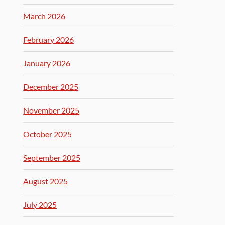
March 2026
February 2026
January 2026
December 2025
November 2025
October 2025
September 2025
August 2025
July 2025