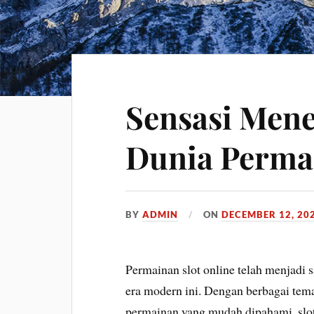
Sensasi Men
Dunia Permai
BY
ADMIN
ON
DECEMBER 12, 20
Permainan slot online telah menjadi s
era modern ini. Dengan berbagai te
permainan yang mudah dipahami, slo