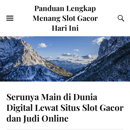
Panduan Lengkap
Menang Slot Gacor
Hari Ini
Serunya Main di Dunia
Digital Lewat Situs Slot Gacor
dan Judi Online