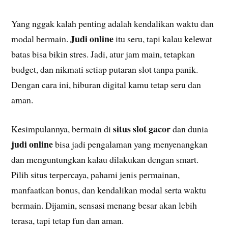
Yang nggak kalah penting adalah kendalikan waktu dan
Judi online
modal bermain.
itu seru, tapi kalau kelewat
batas bisa bikin stres. Jadi, atur jam main, tetapkan
budget, dan nikmati setiap putaran slot tanpa panik.
Dengan cara ini, hiburan digital kamu tetap seru dan
aman.
situs slot gacor
Kesimpulannya, bermain di
dan dunia
judi online
bisa jadi pengalaman yang menyenangkan
dan menguntungkan kalau dilakukan dengan smart.
Pilih situs terpercaya, pahami jenis permainan,
manfaatkan bonus, dan kendalikan modal serta waktu
bermain. Dijamin, sensasi menang besar akan lebih
terasa, tapi tetap fun dan aman.