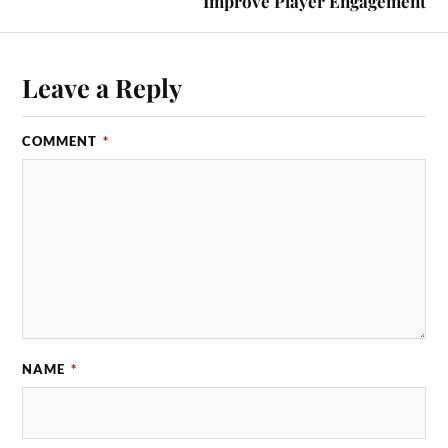
Improve Player Engagement
Leave a Reply
COMMENT
*
NAME
*