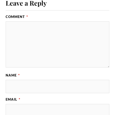
Leave a Reply
COMMENT
*
NAME
*
EMAIL
*