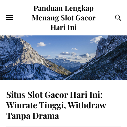
Panduan Lengkap
Menang Slot Gacor
Hari Ini
Situs Slot Gacor Hari Ini:
Winrate Tinggi, Withdraw
Tanpa Drama