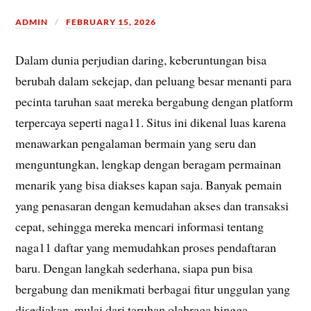
ADMIN
FEBRUARY 15, 2026
Dalam dunia perjudian daring, keberuntungan bisa
berubah dalam sekejap, dan peluang besar menanti para
pecinta taruhan saat mereka bergabung dengan platform
terpercaya seperti naga11. Situs ini dikenal luas karena
menawarkan pengalaman bermain yang seru dan
menguntungkan, lengkap dengan beragam permainan
menarik yang bisa diakses kapan saja. Banyak pemain
yang penasaran dengan kemudahan akses dan transaksi
cepat, sehingga mereka mencari informasi tentang
naga11 daftar yang memudahkan proses pendaftaran
baru. Dengan langkah sederhana, siapa pun bisa
bergabung dan menikmati berbagai fitur unggulan yang
disediakan, mulai dari taruhan olahraga hingga