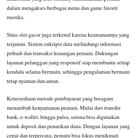
dalam mengakses berbagai menu dan game favorit
mereka.
Situs slot gacor juga terkenal karena keamanannya yang
terjamin. Sistem enkripsi data melindungi informasi
pribadi dan transaksi keuangan pemain. Dukungan
layanan pelanggan yang responsif siap membantu setiap
kendala selama bermain, sehingga pengalaman bermain
tetap nyaman dan aman.
Ketersediaan metode pembayaran yang beragam
menambah kenyamanan pemain. Mulai dari transfer
bank, e-wallet, hingga pulsa, semua bisa digunakan
untuk deposit dan penarikan dana. Dengan layanan yang
cepat dan terpercaya, pemain bisa fokus menikmati