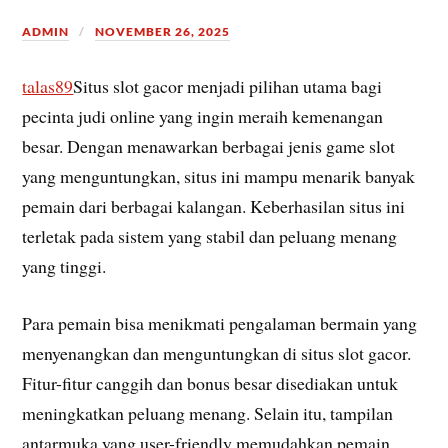
ADMIN
NOVEMBER 26, 2025
talas89
Situs slot gacor menjadi pilihan utama bagi
pecinta judi online yang ingin meraih kemenangan
besar. Dengan menawarkan berbagai jenis game slot
yang menguntungkan, situs ini mampu menarik banyak
pemain dari berbagai kalangan. Keberhasilan situs ini
terletak pada sistem yang stabil dan peluang menang
yang tinggi.
Para pemain bisa menikmati pengalaman bermain yang
menyenangkan dan menguntungkan di situs slot gacor.
Fitur-fitur canggih dan bonus besar disediakan untuk
meningkatkan peluang menang. Selain itu, tampilan
antarmuka yang user-friendly memudahkan pemain