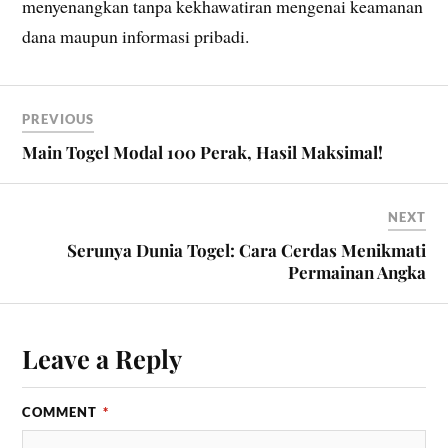
menyenangkan tanpa kekhawatiran mengenai keamanan
dana maupun informasi pribadi.
PREVIOUS
Main Togel Modal 100 Perak, Hasil Maksimal!
NEXT
Serunya Dunia Togel: Cara Cerdas Menikmati
Permainan Angka
Leave a Reply
COMMENT
*