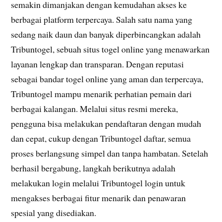
semakin dimanjakan dengan kemudahan akses ke
berbagai platform terpercaya. Salah satu nama yang
sedang naik daun dan banyak diperbincangkan adalah
Tribuntogel, sebuah situs togel online yang menawarkan
layanan lengkap dan transparan. Dengan reputasi
sebagai bandar togel online yang aman dan terpercaya,
Tribuntogel mampu menarik perhatian pemain dari
berbagai kalangan. Melalui situs resmi mereka,
pengguna bisa melakukan pendaftaran dengan mudah
dan cepat, cukup dengan Tribuntogel daftar, semua
proses berlangsung simpel dan tanpa hambatan. Setelah
berhasil bergabung, langkah berikutnya adalah
melakukan login melalui Tribuntogel login untuk
mengakses berbagai fitur menarik dan penawaran
spesial yang disediakan.