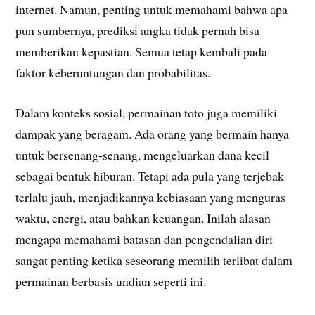
internet. Namun, penting untuk memahami bahwa apa
pun sumbernya, prediksi angka tidak pernah bisa
memberikan kepastian. Semua tetap kembali pada
faktor keberuntungan dan probabilitas.
Dalam konteks sosial, permainan toto juga memiliki
dampak yang beragam. Ada orang yang bermain hanya
untuk bersenang-senang, mengeluarkan dana kecil
sebagai bentuk hiburan. Tetapi ada pula yang terjebak
terlalu jauh, menjadikannya kebiasaan yang menguras
waktu, energi, atau bahkan keuangan. Inilah alasan
mengapa memahami batasan dan pengendalian diri
sangat penting ketika seseorang memilih terlibat dalam
permainan berbasis undian seperti ini.