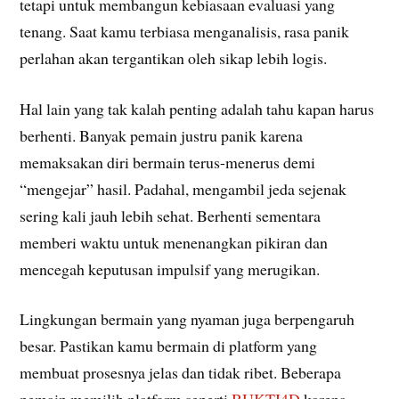
tetapi untuk membangun kebiasaan evaluasi yang
tenang. Saat kamu terbiasa menganalisis, rasa panik
perlahan akan tergantikan oleh sikap lebih logis.
Hal lain yang tak kalah penting adalah tahu kapan harus
berhenti. Banyak pemain justru panik karena
memaksakan diri bermain terus-menerus demi
“mengejar” hasil. Padahal, mengambil jeda sejenak
sering kali jauh lebih sehat. Berhenti sementara
memberi waktu untuk menenangkan pikiran dan
mencegah keputusan impulsif yang merugikan.
Lingkungan bermain yang nyaman juga berpengaruh
besar. Pastikan kamu bermain di platform yang
membuat prosesnya jelas dan tidak ribet. Beberapa