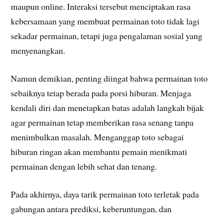
maupun online. Interaksi tersebut menciptakan rasa
kebersamaan yang membuat permainan toto tidak lagi
sekadar permainan, tetapi juga pengalaman sosial yang
menyenangkan.
Namun demikian, penting diingat bahwa permainan toto
sebaiknya tetap berada pada porsi hiburan. Menjaga
kendali diri dan menetapkan batas adalah langkah bijak
agar permainan tetap memberikan rasa senang tanpa
menimbulkan masalah. Menganggap toto sebagai
hiburan ringan akan membantu pemain menikmati
permainan dengan lebih sehat dan tenang.
Pada akhirnya, daya tarik permainan toto terletak pada
gabungan antara prediksi, keberuntungan, dan