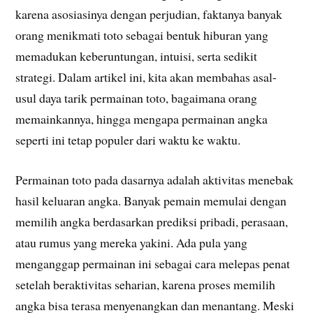
karena asosiasinya dengan perjudian, faktanya banyak
orang menikmati toto sebagai bentuk hiburan yang
memadukan keberuntungan, intuisi, serta sedikit
strategi. Dalam artikel ini, kita akan membahas asal-
usul daya tarik permainan toto, bagaimana orang
memainkannya, hingga mengapa permainan angka
seperti ini tetap populer dari waktu ke waktu.
Permainan toto pada dasarnya adalah aktivitas menebak
hasil keluaran angka. Banyak pemain memulai dengan
memilih angka berdasarkan prediksi pribadi, perasaan,
atau rumus yang mereka yakini. Ada pula yang
menganggap permainan ini sebagai cara melepas penat
setelah beraktivitas seharian, karena proses memilih
angka bisa terasa menyenangkan dan menantang. Meski