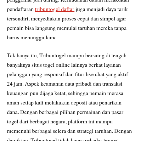
pendaftaran
tribuntogel daftar
juga menjadi daya tarik
tersendiri, menyediakan proses cepat dan simpel agar
pemain bisa langsung memulai taruhan mereka tanpa
harus menunggu lama.
Tak hanya itu, Tribuntogel mampu bersaing di tengah
banyaknya situs togel online lainnya berkat layanan
pelanggan yang responsif dan fitur live chat yang aktif
24 jam. Aspek keamanan data pribadi dan transaksi
keuangan pun dijaga ketat, sehingga pemain merasa
aman setiap kali melakukan deposit atau penarikan
dana. Dengan berbagai pilihan permainan dan pasar
togel dari berbagai negara, platform ini mampu
memenuhi berbagai selera dan strategi taruhan. Dengan
demikian, Tribuntogel tidak hanya sekadar tempat