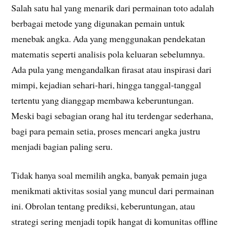
Salah satu hal yang menarik dari permainan toto adalah
berbagai metode yang digunakan pemain untuk
menebak angka. Ada yang menggunakan pendekatan
matematis seperti analisis pola keluaran sebelumnya.
Ada pula yang mengandalkan firasat atau inspirasi dari
mimpi, kejadian sehari-hari, hingga tanggal-tanggal
tertentu yang dianggap membawa keberuntungan.
Meski bagi sebagian orang hal itu terdengar sederhana,
bagi para pemain setia, proses mencari angka justru
menjadi bagian paling seru.
Tidak hanya soal memilih angka, banyak pemain juga
menikmati aktivitas sosial yang muncul dari permainan
ini. Obrolan tentang prediksi, keberuntungan, atau
strategi sering menjadi topik hangat di komunitas offline