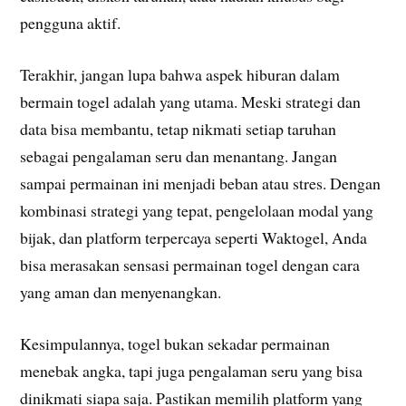
pengguna aktif.
Terakhir, jangan lupa bahwa aspek hiburan dalam
bermain togel adalah yang utama. Meski strategi dan
data bisa membantu, tetap nikmati setiap taruhan
sebagai pengalaman seru dan menantang. Jangan
sampai permainan ini menjadi beban atau stres. Dengan
kombinasi strategi yang tepat, pengelolaan modal yang
bijak, dan platform terpercaya seperti Waktogel, Anda
bisa merasakan sensasi permainan togel dengan cara
yang aman dan menyenangkan.
Kesimpulannya, togel bukan sekadar permainan
menebak angka, tapi juga pengalaman seru yang bisa
dinikmati siapa saja. Pastikan memilih platform yang