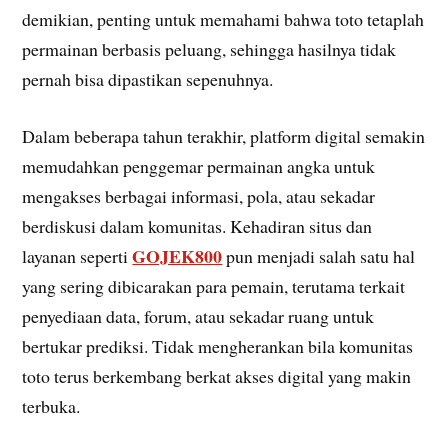
demikian, penting untuk memahami bahwa toto tetaplah
permainan berbasis peluang, sehingga hasilnya tidak
pernah bisa dipastikan sepenuhnya.
Dalam beberapa tahun terakhir, platform digital semakin
memudahkan penggemar permainan angka untuk
mengakses berbagai informasi, pola, atau sekadar
berdiskusi dalam komunitas. Kehadiran situs dan
GOJEK800
layanan seperti
pun menjadi salah satu hal
yang sering dibicarakan para pemain, terutama terkait
penyediaan data, forum, atau sekadar ruang untuk
bertukar prediksi. Tidak mengherankan bila komunitas
toto terus berkembang berkat akses digital yang makin
terbuka.