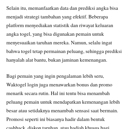
Selain itu, memanfaatkan data dan prediksi angka bisa
menjadi strategi tambahan yang efektif. Beberapa
platform menyediakan statistik dan riwayat keluaran
angka togel, yang bisa digunakan pemain untuk
menyesuaikan taruhan mereka. Namun, selalu ingat
bahwa togel tetap permainan peluang, sehingga prediksi
hanyalah alat bantu, bukan jaminan kemenangan.
Bagi pemain yang ingin pengalaman lebih seru,
Waktogel login juga menawarkan bonus dan promo
menarik secara rutin. Hal ini tentu bisa menambah
peluang pemain untuk mendapatkan kemenangan lebih
besar atau setidaknya menambah sensasi saat bermain.
Promosi seperti ini biasanya hadir dalam bentuk
cashback, diskon taruhan, atau hadiah khusus bagi