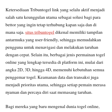
Ketersediaan Tribuntogel link yang selalu aktif menjadi
salah satu keunggulan utama sebagai solusi bagi para
bettor yang ingin tetap terhubung kapan saja dan di
mana saja.
situs tribuntogel
dikenal memiliki tampilan
antarmuka yang user-friendly, sehingga memudahkan
pengguna untuk menavigasi dan melakukan taruhan
dengan cepat. Selain itu, berbagai jenis permainan togel
online yang lengkap tersedia di platform ini, mulai dari
angka 2D, 3D, hingga 4D, memenuhi kebutuhan semua
penggemar togel. Keamanan data dan transaksi juga
menjadi prioritas utama, sehingga setiap pemain merasa
nyaman dan percaya diri saat memasang taruhan.
Bagi mereka yang baru mengenal dunia togel online,