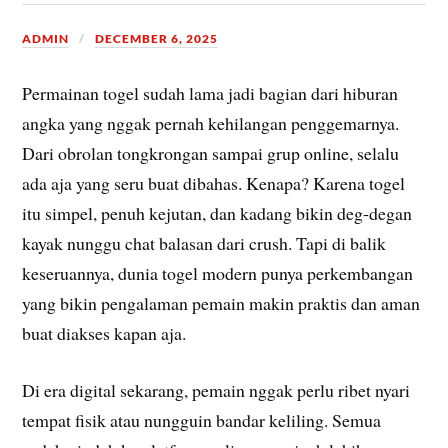
ADMIN
DECEMBER 6, 2025
Permainan togel sudah lama jadi bagian dari hiburan
angka yang nggak pernah kehilangan penggemarnya.
Dari obrolan tongkrongan sampai grup online, selalu
ada aja yang seru buat dibahas. Kenapa? Karena togel
itu simpel, penuh kejutan, dan kadang bikin deg-degan
kayak nunggu chat balasan dari crush. Tapi di balik
keseruannya, dunia togel modern punya perkembangan
yang bikin pengalaman pemain makin praktis dan aman
buat diakses kapan aja.
Di era digital sekarang, pemain nggak perlu ribet nyari
tempat fisik atau nungguin bandar keliling. Semua