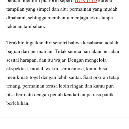
pemain memilih platform seperti
BUKTI4D
karena
tampilan yang simpel dan alur permainan yang mudah
dipahami, sehingga membantu menjaga fokus tanpa
tekanan tambahan.
Terakhir, ingatkan diri sendiri bahwa kesabaran adalah
bagian dari permainan. Tidak semua hari akan berjalan
sesuai harapan, dan itu wajar. Dengan mengelola
ekspektasi, modal, waktu, serta emosi, kamu bisa
menikmati togel dengan lebih santai. Saat pikiran tetap
tenang, permainan terasa lebih ringan dan kamu pun
bisa bermain dengan penuh kendali tanpa rasa panik
berlebihan.