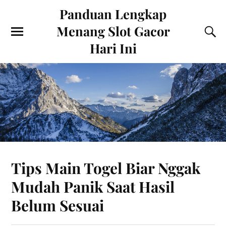
Panduan Lengkap
Menang Slot Gacor
Hari Ini
Tips Main Togel Biar Nggak
Mudah Panik Saat Hasil
Belum Sesuai