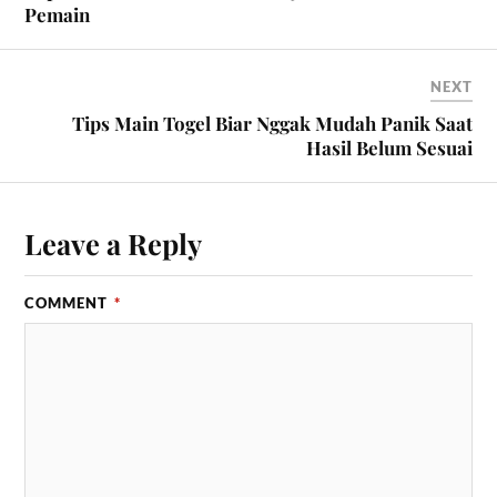
Pemain
NEXT
Tips Main Togel Biar Nggak Mudah Panik Saat
Hasil Belum Sesuai
Leave a Reply
COMMENT
*