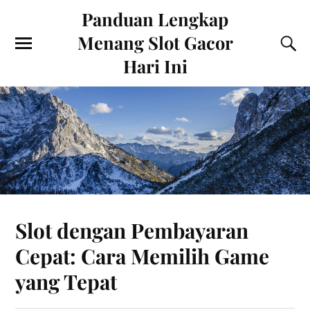
Panduan Lengkap
Menang Slot Gacor
Hari Ini
Slot dengan Pembayaran
Cepat: Cara Memilih Game
yang Tepat