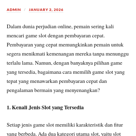
ADMIN
JANUARY 2, 2026
Dalam dunia perjudian online, pemain sering kali
mencari game slot dengan pembayaran cepat.
Pembayaran yang cepat memungkinkan pemain untuk
segera menikmati kemenangan mereka tanpa menunggu
terlalu lama. Namun, dengan banyaknya pilihan game
yang tersedia, bagaimana cara memilih game slot yang
tepat yang menawarkan pembayaran cepat dan
pengalaman bermain yang menyenangkan?
1. Kenali Jenis Slot yang Tersedia
Setiap jenis game slot memiliki karakteristik dan fitur
yang berbeda. Ada dua kategori utama slot, yaitu slot