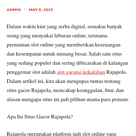
ADMIN
MAY 8, 2025
Dalam waktu kini yang serba digital, semakin banyak
orang yang menyukai hiburan online, terutama
permainan slot online yang memberikan kesenangan
dan kesempatan untuk menang besar. Salah satu situs
yang sedang populer dan sering dibicarakan di kalangan
penggemar slot adalah
slot garansi kekalahan
Rajapola.
Dalam artikel ini, kita akan mengupas tuntas tentang
situs gacor Rajapola, mencakup keunggulan, fitur, dan
alasan mengapa situs ini jadi pilihan utama para pemain.
Apa Itu Situs Gacor Rajapola?
Rajapola merupakan platform judi slot online yang