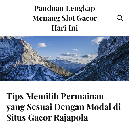
Panduan Lengkap
Menang Slot Gacor
Hari Ini
Tips Memilih Permainan
yang Sesuai Dengan Modal di
Situs Gacor Rajapola