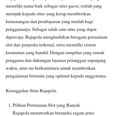
memiliki nama baik sebagai situs gacor, istilah yang
merujuk kepada situs yang kerap memberikan
kemenangan dan pembayaran yang mudah bagi
penggunanya. Sebagai salah satu situs yang dapat
dipercaya, Rajapola menghadirkan beragam permainan
slot dari penyedia terkenal, serta memiliki sistem
keamanan yang handal. Dengan tampilan yang ramah
pengguna dan dukungan layanan pelanggan sepanjang
waktu, situs ini berkomitmen untuk memberikan
pengalaman bermain yang optimal kepada anggotanya.
Keunggulan Situs Rajapola
Pilihan Permainan Slot yang Banyak
Rajapola menawarkan beraneka ragam jenis