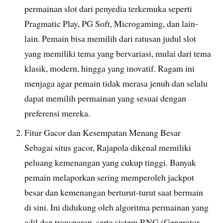
permainan slot dari penyedia terkemuka seperti
Pragmatic Play, PG Soft, Microgaming, dan lain-
lain. Pemain bisa memilih dari ratusan judul slot
yang memiliki tema yang bervariasi, mulai dari tema
klasik, modern, hingga yang inovatif. Ragam ini
menjaga agar pemain tidak merasa jenuh dan selalu
dapat memilih permainan yang sesuai dengan
preferensi mereka.
Fitur Gacor dan Kesempatan Menang Besar
Sebagai situs gacor, Rajapola dikenal memiliki
peluang kemenangan yang cukup tinggi. Banyak
pemain melaporkan sering memperoleh jackpot
besar dan kemenangan berturut-turut saat bermain
di sini. Ini didukung oleh algoritma permainan yang
adil dan transparan, serta sistem RNG (Generator