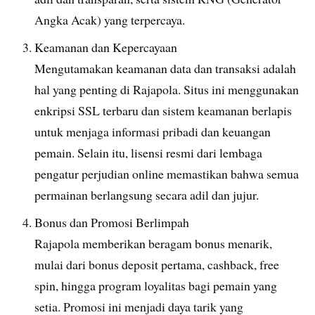
Angka Acak) yang terpercaya.
Keamanan dan Kepercayaan
Mengutamakan keamanan data dan transaksi adalah
hal yang penting di Rajapola. Situs ini menggunakan
enkripsi SSL terbaru dan sistem keamanan berlapis
untuk menjaga informasi pribadi dan keuangan
pemain. Selain itu, lisensi resmi dari lembaga
pengatur perjudian online memastikan bahwa semua
permainan berlangsung secara adil dan jujur.
Bonus dan Promosi Berlimpah
Rajapola memberikan beragam bonus menarik,
mulai dari bonus deposit pertama, cashback, free
spin, hingga program loyalitas bagi pemain yang
setia. Promosi ini menjadi daya tarik yang