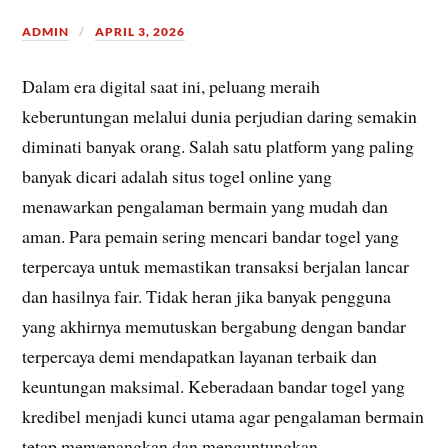
ADMIN
APRIL 3, 2026
Dalam era digital saat ini, peluang meraih
keberuntungan melalui dunia perjudian daring semakin
diminati banyak orang. Salah satu platform yang paling
banyak dicari adalah situs togel online yang
menawarkan pengalaman bermain yang mudah dan
aman. Para pemain sering mencari bandar togel yang
terpercaya untuk memastikan transaksi berjalan lancar
dan hasilnya fair. Tidak heran jika banyak pengguna
yang akhirnya memutuskan bergabung dengan bandar
terpercaya demi mendapatkan layanan terbaik dan
keuntungan maksimal. Keberadaan bandar togel yang
kredibel menjadi kunci utama agar pengalaman bermain
tetap menyenangkan dan menguntungkan.