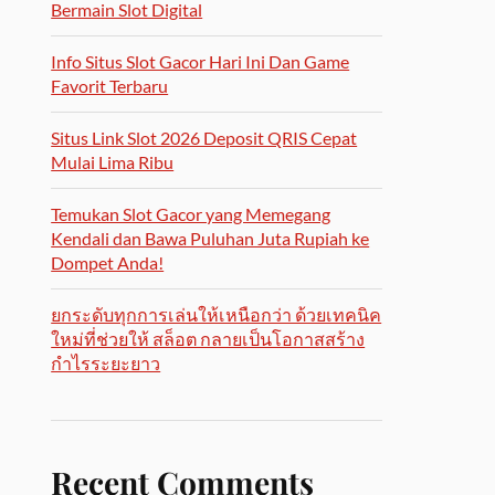
Bermain Slot Digital
Info Situs Slot Gacor Hari Ini Dan Game
Favorit Terbaru
Situs Link Slot 2026 Deposit QRIS Cepat
Mulai Lima Ribu
Temukan Slot Gacor yang Memegang
Kendali dan Bawa Puluhan Juta Rupiah ke
Dompet Anda!
ยกระดับทุกการเล่นให้เหนือกว่า ด้วยเทคนิค
ใหม่ที่ช่วยให้ สล็อต กลายเป็นโอกาสสร้าง
กำไรระยะยาว
Recent Comments