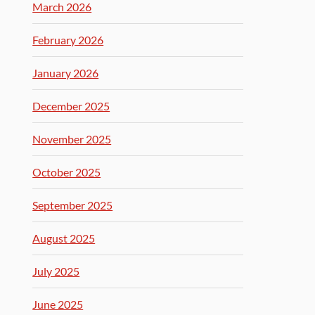
March 2026
February 2026
January 2026
December 2025
November 2025
October 2025
September 2025
August 2025
July 2025
June 2025