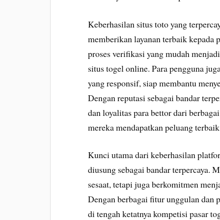
Keberhasilan situs toto yang terperc
memberikan layanan terbaik kepada 
proses verifikasi yang mudah menjadi
situs togel online. Para pengguna ju
yang responsif, siap membantu menye
Dengan reputasi sebagai bandar terp
dan loyalitas para bettor dari berbaga
mereka mendapatkan peluang terbaik 
Kunci utama dari keberhasilan platfor
diusung sebagai bandar terpercaya. M
sesaat, tetapi juga berkomitmen men
Dengan berbagai fitur unggulan dan p
di tengah ketatnya kompetisi pasar tog