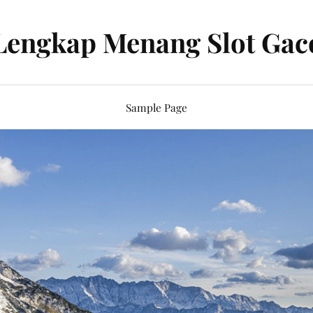
engkap Menang Slot Gaco
Sample Page