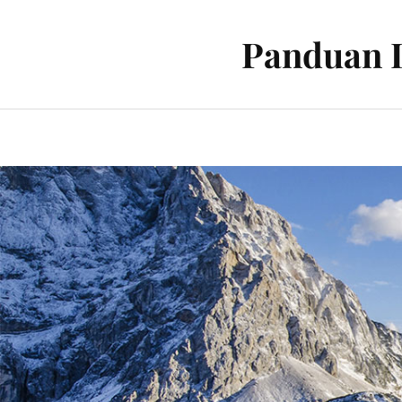
Panduan L