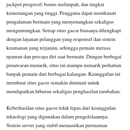
jackpot progresif, bonus melimpah, dan tingkat
kemenangan yang tinggi. Pengguna dapat menikmati
pengalaman bermain yang menyenangkan sekaligus
menguntungkan. Setiap situs gacor biasanya dilengkapi
dengan layanan pelanggan yang responsif dan sistem
keamanan yang terjamin, sehingga pemain merasa
nyaman dan percaya diri saat bermain. Dengan berbagai
penawaran menarik, situs ini mampu menarik perhatian
banyak pemain dari berbagai kalangan. Keunggulan ini
membuat situs gacor semakin diminati untuk
mendapatkan hiburan sekaligus penghasilan tambahan.
Keberhasilan situs gacor tidak lepas dari keunggulan
teknologi yang digunakan dalam pengelolaannya.
Sistem server yang stabil memastikan permainan