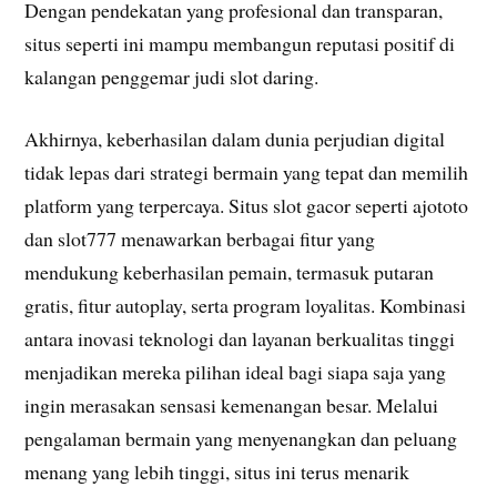
Dengan pendekatan yang profesional dan transparan,
situs seperti ini mampu membangun reputasi positif di
kalangan penggemar judi slot daring.
Akhirnya, keberhasilan dalam dunia perjudian digital
tidak lepas dari strategi bermain yang tepat dan memilih
platform yang terpercaya. Situs slot gacor seperti ajototo
dan slot777 menawarkan berbagai fitur yang
mendukung keberhasilan pemain, termasuk putaran
gratis, fitur autoplay, serta program loyalitas. Kombinasi
antara inovasi teknologi dan layanan berkualitas tinggi
menjadikan mereka pilihan ideal bagi siapa saja yang
ingin merasakan sensasi kemenangan besar. Melalui
pengalaman bermain yang menyenangkan dan peluang
menang yang lebih tinggi, situs ini terus menarik