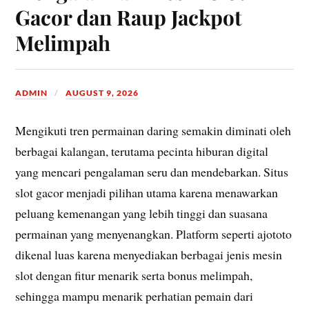
Gacor dan Raup Jackpot
Melimpah
ADMIN
AUGUST 9, 2026
Mengikuti tren permainan daring semakin diminati oleh
berbagai kalangan, terutama pecinta hiburan digital
yang mencari pengalaman seru dan mendebarkan. Situs
slot gacor menjadi pilihan utama karena menawarkan
peluang kemenangan yang lebih tinggi dan suasana
permainan yang menyenangkan. Platform seperti ajototo
dikenal luas karena menyediakan berbagai jenis mesin
slot dengan fitur menarik serta bonus melimpah,
sehingga mampu menarik perhatian pemain dari