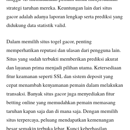
strategi taruhan mereka. Keuntungan lain dari situs
gacor adalah adanya laporan lengkap serta prediksi yang
didukung data statistik valid.
Dalam memilih situs togel gacor, penting
memperhatikan reputasi dan ulasan dari pengguna lain.
Situs yang sudah terbukti memberikan prediksi akurat
dan layanan prima menjadi pilihan utama. Ketersediaan
fitur keamanan seperti SSL dan sistem deposit yang
cepat menambah kenyamanan pemain dalam melakukan
transaksi. Banyak situs gacor juga menyediakan fitur
betting online yang memudahkan pemain memasang
taruhan kapan saja dan di mana saja. Dengan memilih
situs terpercaya, peluang mendapatkan kemenangan
besar semakin terbuka lebar. Kunci keberhasilan