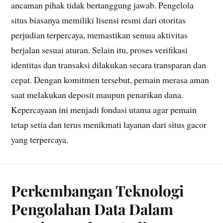
ancaman pihak tidak bertanggung jawab. Pengelola
situs biasanya memiliki lisensi resmi dari otoritas
perjudian terpercaya, memastikan semua aktivitas
berjalan sesuai aturan. Selain itu, proses verifikasi
identitas dan transaksi dilakukan secara transparan dan
cepat. Dengan komitmen tersebut, pemain merasa aman
saat melakukan deposit maupun penarikan dana.
Kepercayaan ini menjadi fondasi utama agar pemain
tetap setia dan terus menikmati layanan dari situs gacor
yang terpercaya.
Perkembangan Teknologi
Pengolahan Data Dalam