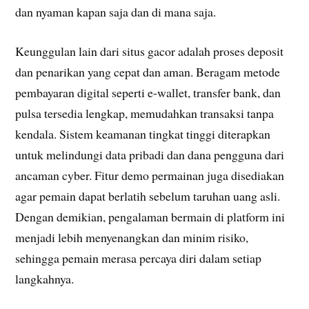
dan nyaman kapan saja dan di mana saja.
Keunggulan lain dari situs gacor adalah proses deposit
dan penarikan yang cepat dan aman. Beragam metode
pembayaran digital seperti e-wallet, transfer bank, dan
pulsa tersedia lengkap, memudahkan transaksi tanpa
kendala. Sistem keamanan tingkat tinggi diterapkan
untuk melindungi data pribadi dan dana pengguna dari
ancaman cyber. Fitur demo permainan juga disediakan
agar pemain dapat berlatih sebelum taruhan uang asli.
Dengan demikian, pengalaman bermain di platform ini
menjadi lebih menyenangkan dan minim risiko,
sehingga pemain merasa percaya diri dalam setiap
langkahnya.