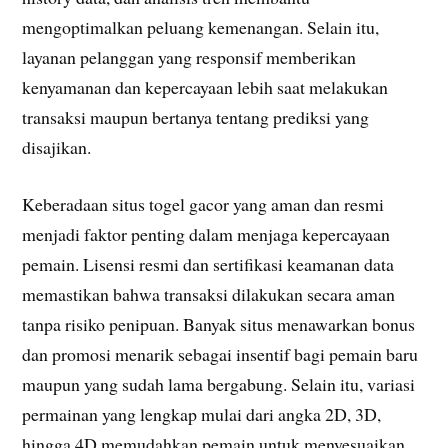
mengoptimalkan peluang kemenangan. Selain itu,
layanan pelanggan yang responsif memberikan
kenyamanan dan kepercayaan lebih saat melakukan
transaksi maupun bertanya tentang prediksi yang
disajikan.
Keberadaan situs togel gacor yang aman dan resmi
menjadi faktor penting dalam menjaga kepercayaan
pemain. Lisensi resmi dan sertifikasi keamanan data
memastikan bahwa transaksi dilakukan secara aman
tanpa risiko penipuan. Banyak situs menawarkan bonus
dan promosi menarik sebagai insentif bagi pemain baru
maupun yang sudah lama bergabung. Selain itu, variasi
permainan yang lengkap mulai dari angka 2D, 3D,
hingga 4D memudahkan pemain untuk menyesuaikan