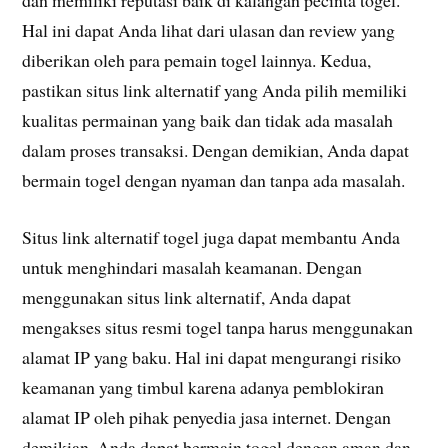
dan memiliki reputasi baik di kalangan pecinta togel.
Hal ini dapat Anda lihat dari ulasan dan review yang
diberikan oleh para pemain togel lainnya. Kedua,
pastikan situs link alternatif yang Anda pilih memiliki
kualitas permainan yang baik dan tidak ada masalah
dalam proses transaksi. Dengan demikian, Anda dapat
bermain togel dengan nyaman dan tanpa ada masalah.
Situs link alternatif togel juga dapat membantu Anda
untuk menghindari masalah keamanan. Dengan
menggunakan situs link alternatif, Anda dapat
mengakses situs resmi togel tanpa harus menggunakan
alamat IP yang baku. Hal ini dapat mengurangi risiko
keamanan yang timbul karena adanya pemblokiran
alamat IP oleh pihak penyedia jasa internet. Dengan
demikian, Anda dapat bermain togel dengan aman dan