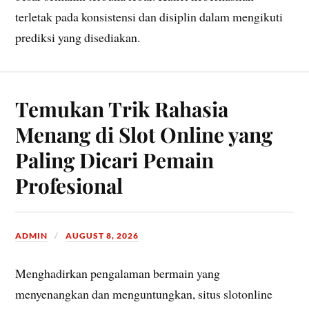
terletak pada konsistensi dan disiplin dalam mengikuti
prediksi yang disediakan.
Temukan Trik Rahasia
Menang di Slot Online yang
Paling Dicari Pemain
Profesional
ADMIN
AUGUST 8, 2026
Menghadirkan pengalaman bermain yang
menyenangkan dan menguntungkan, situs slotonline