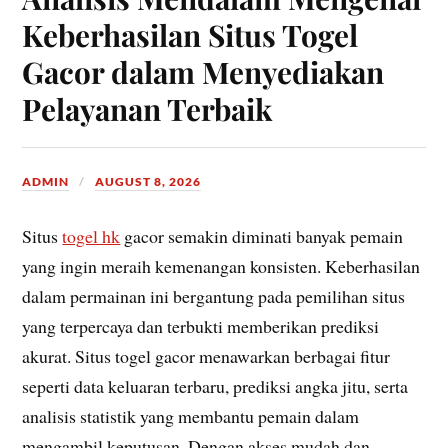
Keberhasilan Situs Togel
Gacor dalam Menyediakan
Pelayanan Terbaik
ADMIN
AUGUST 8, 2026
Situs
togel hk
gacor semakin diminati banyak pemain
yang ingin meraih kemenangan konsisten. Keberhasilan
dalam permainan ini bergantung pada pemilihan situs
yang terpercaya dan terbukti memberikan prediksi
akurat. Situs togel gacor menawarkan berbagai fitur
seperti data keluaran terbaru, prediksi angka jitu, serta
analisis statistik yang membantu pemain dalam
mengambil keputusan. Dengan akses mudah dan