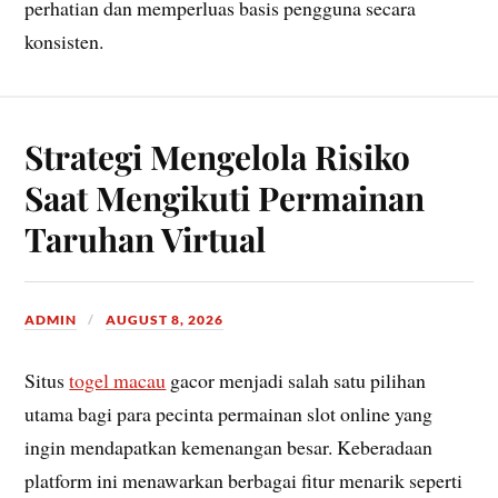
perhatian dan memperluas basis pengguna secara
konsisten.
Strategi Mengelola Risiko
Saat Mengikuti Permainan
Taruhan Virtual
ADMIN
AUGUST 8, 2026
Situs
togel macau
gacor menjadi salah satu pilihan
utama bagi para pecinta permainan slot online yang
ingin mendapatkan kemenangan besar. Keberadaan
platform ini menawarkan berbagai fitur menarik seperti